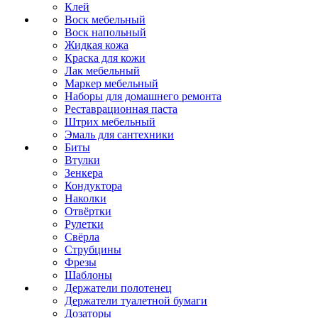
Клей
Воск мебельный
Воск напольный
Жидкая кожа
Краска для кожи
Лак мебельный
Маркер мебельный
Наборы для домашнего ремонта
Реставрационная паста
Штрих мебельный
Эмаль для сантехники
Биты
Втулки
Зенкера
Кондуктора
Наколки
Отвёртки
Рулетки
Свёрла
Струбцины
Фрезы
Шаблоны
Держатели полотенец
Держатели туалетной бумаги
Дозаторы