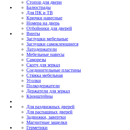
Стопор для двери
Балюстрады
Для ПК и ТВ
Крючки навесные
Номера на дверь
Отбойники для дверей
Винты
Заглушки мебельные
Заглушки самоклеющиеся
Латодержатели
Мебельные навесы
Саморезы
Скотч для зеркал
Соединительные пластины
Стяжка мебельная
Уголки
Полкодержатели
Держатели для зеркал
Кронштейны
Для раздвижных дверей
Для распашных дверей
Задвижки, завертки
Магнитные защелки
Герметики