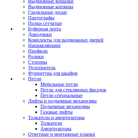
Выдвижные вешалки
Выдвижные корзины
Гладильные доски
Пантографы
Полки сетчатые
Буферная лента
Доводчики
Комплекты для раздвижных дверей
Направляющие
Профили
Ролики
Стопоры
Уплотнитель
Фурнитура для шкафов
Петли
Мебельные петли
Петли для стеклянных фасадов
Петли специальные
Лифты и подъемные механизмы
Подъемные механизмы
Газовые лифты
Толкатели и амортизаторы
Толкатели
Амортизаторы
Ответные и монтажные планки