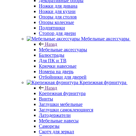
Декоративные опоры
Ножки для дивана
Ножки для кухни
Опоры для столов
Опоры колесные
Подпятники
Стопор для двери
Мебельные аксессуары
Назад
Мебельные аксессуары
Балюстрады
Для ПК и ТВ
Крючки навесные
Номера на дверь
Отбойники для дверей
Крепежная фурнитура
Назад
Крепежная фурнитура
Винты
Заглушки мебельные
Заглушки самоклеющиеся
Латодержатели
Мебельные навесы
Саморезы
Скотч для зеркал