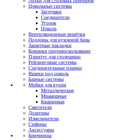
Лотки для столовых приборов
Цокольные системы
Заглушки
Соединители
Уголок
Цоколь
Вентиляционные решётки
Поддоны для кухонной базы
Защитные накладки
Коврики противоскользящие
Плинтус для столешниц
Рейлинговые системы
Соединительные планки
Ящики под цоколь
Барные системы
Мойки для кухни
Металлические
Мраморные
Кварцевые
Смесители
Дозаторы
Измельчители
Сифоны
Аксессуары
Брючницы