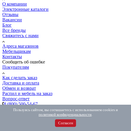
О компании
Электронные каталоги
Отзывы
Вакансии
Блог
Все бренды
Свяжитесь с нами
Адреса магазинов
Мебельщикам
Контакты
Сообщить об ошибке
Покупателям
Как сделать заказ
Доставка и оплата
Обмен и возврат
Распил и мебель на заказ
Вопрос-ответ
8 (800) 500-54-67
8 (800) 500-54-67
Бесплатно по РФ
Пользуясь сайтом, вы соглашаетесь с использованием cookies и
8 (981) 846-77-06
Интернет-магазин
политикой конфиденциальности
.
MAX
с 10.00 до 18.00
Согласен
Telegram
с 10.00 до 18.00