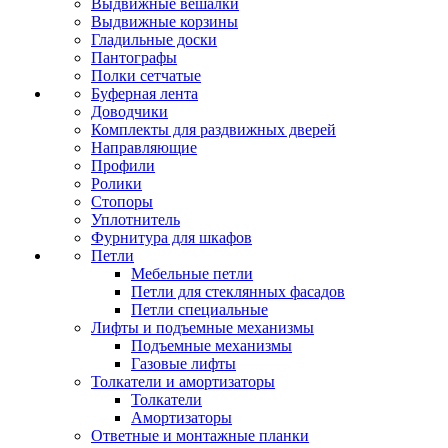
Выдвижные вешалки
Выдвижные корзины
Гладильные доски
Пантографы
Полки сетчатые
Буферная лента
Доводчики
Комплекты для раздвижных дверей
Направляющие
Профили
Ролики
Стопоры
Уплотнитель
Фурнитура для шкафов
Петли
Мебельные петли
Петли для стеклянных фасадов
Петли специальные
Лифты и подъемные механизмы
Подъемные механизмы
Газовые лифты
Толкатели и амортизаторы
Толкатели
Амортизаторы
Ответные и монтажные планки