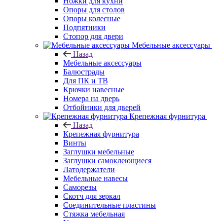
Ножки для кухни
Опоры для столов
Опоры колесные
Подпятники
Стопор для двери
Мебельные аксессуары
Назад
Мебельные аксессуары
Балюстрады
Для ПК и ТВ
Крючки навесные
Номера на дверь
Отбойники для дверей
Крепежная фурнитура
Назад
Крепежная фурнитура
Винты
Заглушки мебельные
Заглушки самоклеющиеся
Латодержатели
Мебельные навесы
Саморезы
Скотч для зеркал
Соединительные пластины
Стяжка мебельная