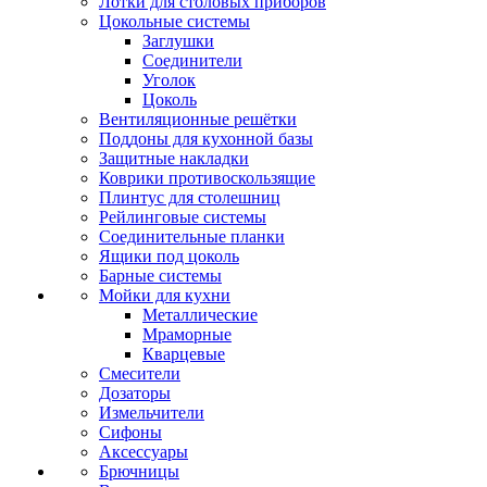
Лотки для столовых приборов
Цокольные системы
Заглушки
Соединители
Уголок
Цоколь
Вентиляционные решётки
Поддоны для кухонной базы
Защитные накладки
Коврики противоскользящие
Плинтус для столешниц
Рейлинговые системы
Соединительные планки
Ящики под цоколь
Барные системы
Мойки для кухни
Металлические
Мраморные
Кварцевые
Смесители
Дозаторы
Измельчители
Сифоны
Аксессуары
Брючницы