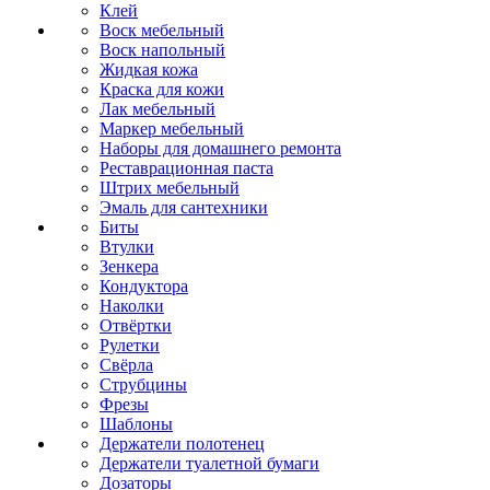
Клей
Воск мебельный
Воск напольный
Жидкая кожа
Краска для кожи
Лак мебельный
Маркер мебельный
Наборы для домашнего ремонта
Реставрационная паста
Штрих мебельный
Эмаль для сантехники
Биты
Втулки
Зенкера
Кондуктора
Наколки
Отвёртки
Рулетки
Свёрла
Струбцины
Фрезы
Шаблоны
Держатели полотенец
Держатели туалетной бумаги
Дозаторы