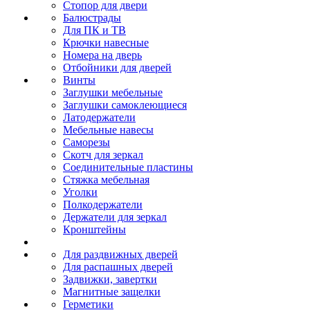
Стопор для двери
Балюстрады
Для ПК и ТВ
Крючки навесные
Номера на дверь
Отбойники для дверей
Винты
Заглушки мебельные
Заглушки самоклеющиеся
Латодержатели
Мебельные навесы
Саморезы
Скотч для зеркал
Соединительные пластины
Стяжка мебельная
Уголки
Полкодержатели
Держатели для зеркал
Кронштейны
Для раздвижных дверей
Для распашных дверей
Задвижки, завертки
Магнитные защелки
Герметики