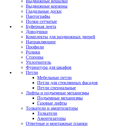
Выдвижные вешалки
Выдвижные корзины
Гладильные доски
Пантографы
Полки сетчатые
Буферная лента
Доводчики
Комплекты для раздвижных дверей
Направляющие
Профили
Ролики
Стопоры
Уплотнитель
Фурнитура для шкафов
Петли
Мебельные петли
Петли для стеклянных фасадов
Петли специальные
Лифты и подъемные механизмы
Подъемные механизмы
Газовые лифты
Толкатели и амортизаторы
Толкатели
Амортизаторы
Ответные и монтажные планки