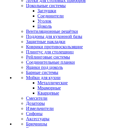
Лотки для столовых приборов
Цокольные системы
Заглушки
Соединители
Уголок
Цоколь
Вентиляционные решётки
Поддоны для кухонной базы
Защитные накладки
Коврики противоскользящие
Плинтус для столешниц
Рейлинговые системы
Соединительные планки
Ящики под цоколь
Барные системы
Мойки для кухни
Металлические
Мраморные
Кварцевые
Смесители
Дозаторы
Измельчители
Сифоны
Аксессуары
Брючницы