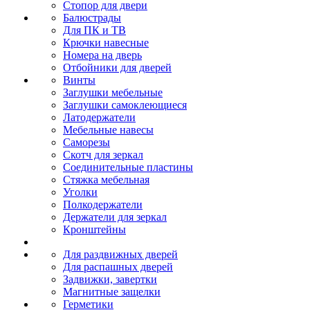
Стопор для двери
Балюстрады
Для ПК и ТВ
Крючки навесные
Номера на дверь
Отбойники для дверей
Винты
Заглушки мебельные
Заглушки самоклеющиеся
Латодержатели
Мебельные навесы
Саморезы
Скотч для зеркал
Соединительные пластины
Стяжка мебельная
Уголки
Полкодержатели
Держатели для зеркал
Кронштейны
Для раздвижных дверей
Для распашных дверей
Задвижки, завертки
Магнитные защелки
Герметики