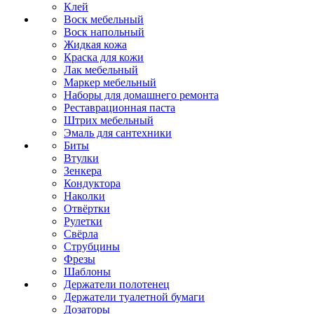
Клей
Воск мебельный
Воск напольный
Жидкая кожа
Краска для кожи
Лак мебельный
Маркер мебельный
Наборы для домашнего ремонта
Реставрационная паста
Штрих мебельный
Эмаль для сантехники
Биты
Втулки
Зенкера
Кондуктора
Наколки
Отвёртки
Рулетки
Свёрла
Струбцины
Фрезы
Шаблоны
Держатели полотенец
Держатели туалетной бумаги
Дозаторы