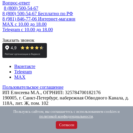
Вопрос-ответ
8 (800) 500-54-67
8 (800) 500-54-67
Бесплатно по РФ
8 (981) 846-77-06
Интернет-магазин
MAX
с 10.00 до 18.00
Telegram
с 10.00 до 18.00
Заказать звонок
Вконтакте
Telegram
MAX
Пользовательское соглашение
ИП Елисеева М.А., ОГРНИП: 325784700182176
190005, г. Санкт-Петербург, набережная Обводного Канала, д.
118А, лит. Ж, пом. 102
2026 © Интернет-магазин ТДМ
Пользуясь сайтом, вы соглашаетесь с использованием cookies и
политикой конфиденциальности
.
Найти
Согласен
Telegram
Max