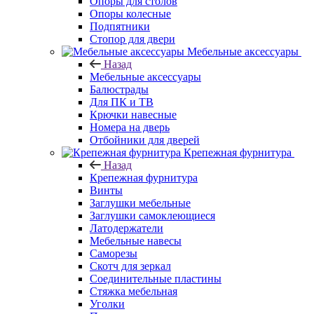
Опоры для столов
Опоры колесные
Подпятники
Стопор для двери
Мебельные аксессуары
Назад
Мебельные аксессуары
Балюстрады
Для ПК и ТВ
Крючки навесные
Номера на дверь
Отбойники для дверей
Крепежная фурнитура
Назад
Крепежная фурнитура
Винты
Заглушки мебельные
Заглушки самоклеющиеся
Латодержатели
Мебельные навесы
Саморезы
Скотч для зеркал
Соединительные пластины
Стяжка мебельная
Уголки