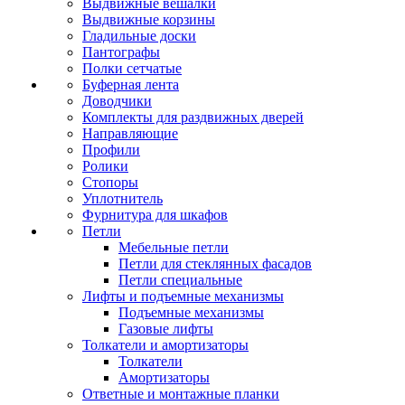
Выдвижные вешалки
Выдвижные корзины
Гладильные доски
Пантографы
Полки сетчатые
Буферная лента
Доводчики
Комплекты для раздвижных дверей
Направляющие
Профили
Ролики
Стопоры
Уплотнитель
Фурнитура для шкафов
Петли
Мебельные петли
Петли для стеклянных фасадов
Петли специальные
Лифты и подъемные механизмы
Подъемные механизмы
Газовые лифты
Толкатели и амортизаторы
Толкатели
Амортизаторы
Ответные и монтажные планки