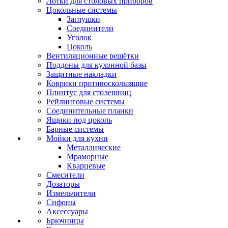
Лотки для столовых приборов
Цокольные системы
Заглушки
Соединители
Уголок
Цоколь
Вентиляционные решётки
Поддоны для кухонной базы
Защитные накладки
Коврики противоскользящие
Плинтус для столешниц
Рейлинговые системы
Соединительные планки
Ящики под цоколь
Барные системы
Мойки для кухни
Металлические
Мраморные
Кварцевые
Смесители
Дозаторы
Измельчители
Сифоны
Аксессуары
Брючницы