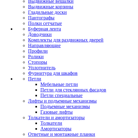
Выдвижные вешалки
Выдвижные корзины
Гладильные доски
Пантографы
Полки сетчатые
Буферная лента
Доводчики
Комплекты для раздвижных дверей
Направляющие
Профили
Ролики
Стопоры
Уплотнитель
Фурнитура для шкафов
Петли
Мебельные петли
Петли для стеклянных фасадов
Петли специальные
Лифты и подъемные механизмы
Подъемные механизмы
Газовые лифты
Толкатели и амортизаторы
Толкатели
Амортизаторы
Ответные и монтажные планки