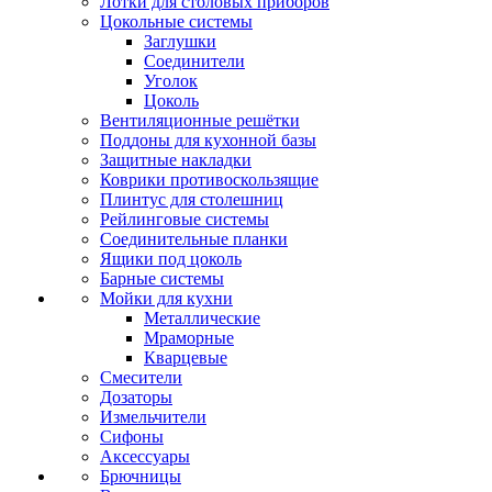
Лотки для столовых приборов
Цокольные системы
Заглушки
Соединители
Уголок
Цоколь
Вентиляционные решётки
Поддоны для кухонной базы
Защитные накладки
Коврики противоскользящие
Плинтус для столешниц
Рейлинговые системы
Соединительные планки
Ящики под цоколь
Барные системы
Мойки для кухни
Металлические
Мраморные
Кварцевые
Смесители
Дозаторы
Измельчители
Сифоны
Аксессуары
Брючницы