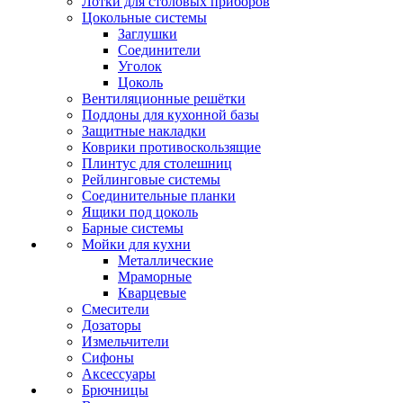
Лотки для столовых приборов
Цокольные системы
Заглушки
Соединители
Уголок
Цоколь
Вентиляционные решётки
Поддоны для кухонной базы
Защитные накладки
Коврики противоскользящие
Плинтус для столешниц
Рейлинговые системы
Соединительные планки
Ящики под цоколь
Барные системы
Мойки для кухни
Металлические
Мраморные
Кварцевые
Смесители
Дозаторы
Измельчители
Сифоны
Аксессуары
Брючницы