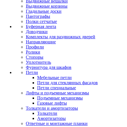
Выдвижные вешалки
Выдвижные корзины
Гладильные доски
Пантографы
Полки сетчатые
Буферная лента
Доводчики
Комплекты для раздвижных дверей
Направляющие
Профили
Ролики
Стопоры
Уплотнитель
Фурнитура для шкафов
Петли
Мебельные петли
Петли для стеклянных фасадов
Петли специальные
Лифты и подъемные механизмы
Подъемные механизмы
Газовые лифты
Толкатели и амортизаторы
Толкатели
Амортизаторы
Ответные и монтажные планки