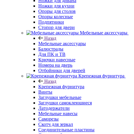
Ножки для дивана
Ножки для кухни
Опоры для столов
Опоры колесные
Подпятники
Стопор для двери
Мебельные аксессуары
Назад
Мебельные аксессуары
Балюстрады
Для ПК и ТВ
Крючки навесные
Номера на дверь
Отбойники для дверей
Крепежная фурнитура
Назад
Крепежная фурнитура
Винты
Заглушки мебельные
Заглушки самоклеющиеся
Латодержатели
Мебельные навесы
Саморезы
Скотч для зеркал
Соединительные пластины