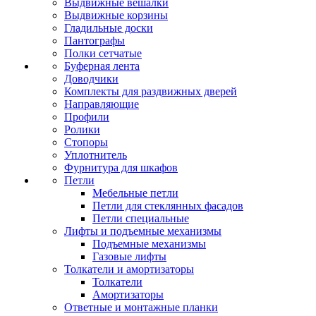
Выдвижные вешалки
Выдвижные корзины
Гладильные доски
Пантографы
Полки сетчатые
Буферная лента
Доводчики
Комплекты для раздвижных дверей
Направляющие
Профили
Ролики
Стопоры
Уплотнитель
Фурнитура для шкафов
Петли
Мебельные петли
Петли для стеклянных фасадов
Петли специальные
Лифты и подъемные механизмы
Подъемные механизмы
Газовые лифты
Толкатели и амортизаторы
Толкатели
Амортизаторы
Ответные и монтажные планки