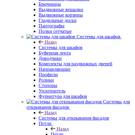
Брючницы
Выдвижные вешалки
Выдвижные корзины
Гладильные доски
Пантографы
Полки сетчатые
Системы для шкафов
Назад
Системы для шкафов
Буферная лента
Доводчики
Комплекты для раздвижных дверей
Направляющие
Профили
Ролики
Стопоры
Уплотнитель
Фурнитура для шкафов
Системы для
открывания фасадов
Назад
Системы для открывания фасадов
Петли
Назад
Петли