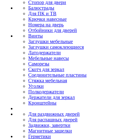
Стопор для двери
Балюстрады
Для ПК и ТВ
Крючки навесные
Номера на дверь
Отбойники для дверей
Винты
Заглушки мебельные
Заглушки самоклеющиеся
Латодержатели
Мебельные навесы
Саморезы
Скотч для зеркал
Соединительные пластины
Стяжка мебельная
Уголки
Полкодержатели
Держатели для зеркал
Кронштейны
Для раздвижных дверей
Для распашных дверей
Задвижки, завертки
Магнитные защелки
Герметики