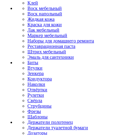
Клей
Воск мебельный
Воск напольный
Жидкая кожа
Краска для кожи
Лак мебельный
Маркер мебельный
Наборы для домашнего ремонта
Реставрационная паста
Штрих мебельный
Эмаль для сантехники
Биты
Втулки
Зенкера
Кондуктора
Наколки
Отвёртки
Рулетки
Свёрла
Струбцины
Фрезы
Шаблоны
Держатели полотенец
Держатели туалетной бумаги
Дозаторы