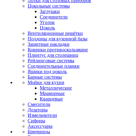
Лотки для столовых приборов
Цокольные системы
Заглушки
Соединители
Уголок
Цоколь
Вентиляционные решётки
Поддоны для кухонной базы
Защитные накладки
Коврики противоскользящие
Плинтус для столешниц
Рейлинговые системы
Соединительные планки
Ящики под цоколь
Барные системы
Мойки для кухни
Металлические
Мраморные
Кварцевые
Смесители
Дозаторы
Измельчители
Сифоны
Аксессуары
Брючницы