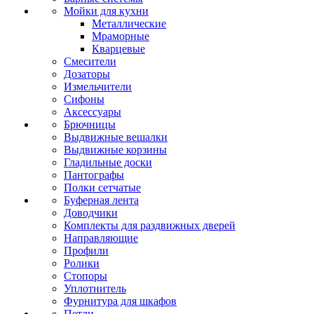
Мойки для кухни
Металлические
Мраморные
Кварцевые
Смесители
Дозаторы
Измельчители
Сифоны
Аксессуары
Брючницы
Выдвижные вешалки
Выдвижные корзины
Гладильные доски
Пантографы
Полки сетчатые
Буферная лента
Доводчики
Комплекты для раздвижных дверей
Направляющие
Профили
Ролики
Стопоры
Уплотнитель
Фурнитура для шкафов
Петли