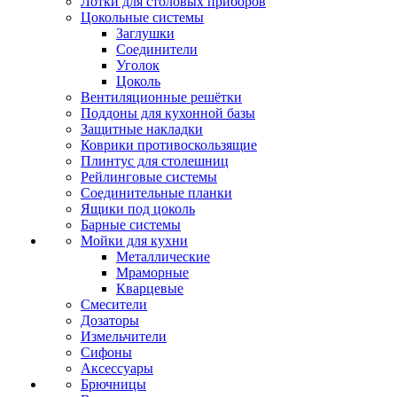
Лотки для столовых приборов
Цокольные системы
Заглушки
Соединители
Уголок
Цоколь
Вентиляционные решётки
Поддоны для кухонной базы
Защитные накладки
Коврики противоскользящие
Плинтус для столешниц
Рейлинговые системы
Соединительные планки
Ящики под цоколь
Барные системы
Мойки для кухни
Металлические
Мраморные
Кварцевые
Смесители
Дозаторы
Измельчители
Сифоны
Аксессуары
Брючницы