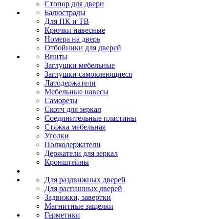
Стопор для двери
Балюстрады
Для ПК и ТВ
Крючки навесные
Номера на дверь
Отбойники для дверей
Винты
Заглушки мебельные
Заглушки самоклеющиеся
Латодержатели
Мебельные навесы
Саморезы
Скотч для зеркал
Соединительные пластины
Стяжка мебельная
Уголки
Полкодержатели
Держатели для зеркал
Кронштейны
Для раздвижных дверей
Для распашных дверей
Задвижки, завертки
Магнитные защелки
Герметики