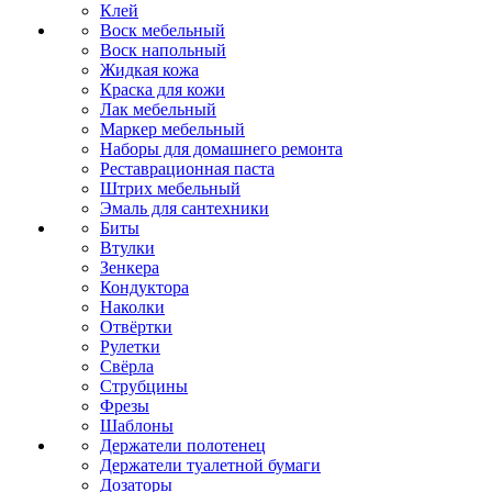
Клей
Воск мебельный
Воск напольный
Жидкая кожа
Краска для кожи
Лак мебельный
Маркер мебельный
Наборы для домашнего ремонта
Реставрационная паста
Штрих мебельный
Эмаль для сантехники
Биты
Втулки
Зенкера
Кондуктора
Наколки
Отвёртки
Рулетки
Свёрла
Струбцины
Фрезы
Шаблоны
Держатели полотенец
Держатели туалетной бумаги
Дозаторы