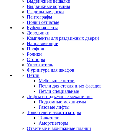
Выдвижные вешалки
Выдвижные корзины
Гладильные доски
Пантографы
Полки сетчатые
Буферная лента
Доводчики
Комплекты для раздвижных дверей
Направляющие
Профили
Ролики
Стопоры
Уплотнитель
Фурнитура для шкафов
Петли
Мебельные петли
Петли для стеклянных фасадов
Петли специальные
Лифты и подъемные механизмы
Подъемные механизмы
Газовые лифты
Толкатели и амортизаторы
Толкатели
Амортизаторы
Ответные и монтажные планки