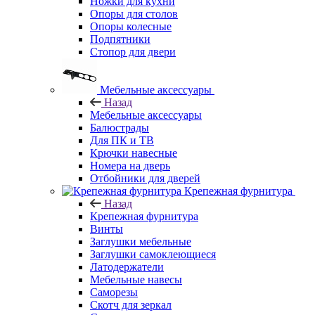
Ножки для кухни
Опоры для столов
Опоры колесные
Подпятники
Стопор для двери
Мебельные аксессуары
Назад
Мебельные аксессуары
Балюстрады
Для ПК и ТВ
Крючки навесные
Номера на дверь
Отбойники для дверей
Крепежная фурнитура
Назад
Крепежная фурнитура
Винты
Заглушки мебельные
Заглушки самоклеющиеся
Латодержатели
Мебельные навесы
Саморезы
Скотч для зеркал