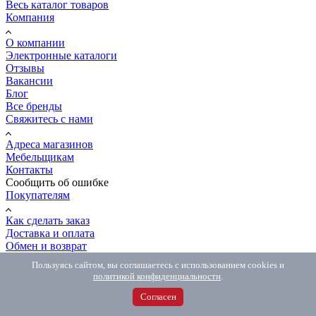
Весь каталог товаров
Компания
О компании
Электронные каталоги
Отзывы
Вакансии
Блог
Все бренды
Свяжитесь с нами
Адреса магазинов
Мебельщикам
Контакты
Сообщить об ошибке
Покупателям
Как сделать заказ
Доставка и оплата
Обмен и возврат
Распил и мебель на заказ
Пользуясь сайтом, вы соглашаетесь с использованием cookies и
Вопрос-ответ
политикой конфиденциальности
.
8 (800) 500-54-67
8 (800) 500-54-67
Бесплатно по РФ
Согласен
8 (981) 846-77-06
Интернет-магазин