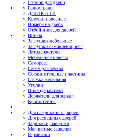
Стопор для двери
Балюстрады
Для ПК и ТВ
Крючки навесные
Номера на дверь
Отбойники для дверей
Винты
Заглушки мебельные
Заглушки самоклеющиеся
Латодержатели
Мебельные навесы
Саморезы
Скотч для зеркал
Соединительные пластины
Стяжка мебельная
Уголки
Полкодержатели
Держатели для зеркал
Кронштейны
Для раздвижных дверей
Для распашных дверей
Задвижки, завертки
Магнитные защелки
Герметики