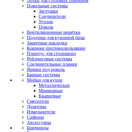
Лотки для столовых приборов
Цокольные системы
Заглушки
Соединители
Уголок
Цоколь
Вентиляционные решётки
Поддоны для кухонной базы
Защитные накладки
Коврики противоскользящие
Плинтус для столешниц
Рейлинговые системы
Соединительные планки
Ящики под цоколь
Барные системы
Мойки для кухни
Металлические
Мраморные
Кварцевые
Смесители
Дозаторы
Измельчители
Сифоны
Аксессуары
Брючницы