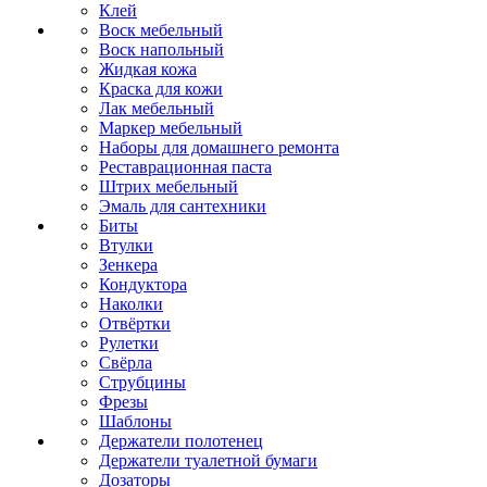
Клей
Воск мебельный
Воск напольный
Жидкая кожа
Краска для кожи
Лак мебельный
Маркер мебельный
Наборы для домашнего ремонта
Реставрационная паста
Штрих мебельный
Эмаль для сантехники
Биты
Втулки
Зенкера
Кондуктора
Наколки
Отвёртки
Рулетки
Свёрла
Струбцины
Фрезы
Шаблоны
Держатели полотенец
Держатели туалетной бумаги
Дозаторы