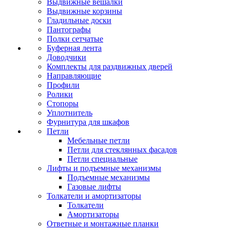
Выдвижные вешалки
Выдвижные корзины
Гладильные доски
Пантографы
Полки сетчатые
Буферная лента
Доводчики
Комплекты для раздвижных дверей
Направляющие
Профили
Ролики
Стопоры
Уплотнитель
Фурнитура для шкафов
Петли
Мебельные петли
Петли для стеклянных фасадов
Петли специальные
Лифты и подъемные механизмы
Подъемные механизмы
Газовые лифты
Толкатели и амортизаторы
Толкатели
Амортизаторы
Ответные и монтажные планки