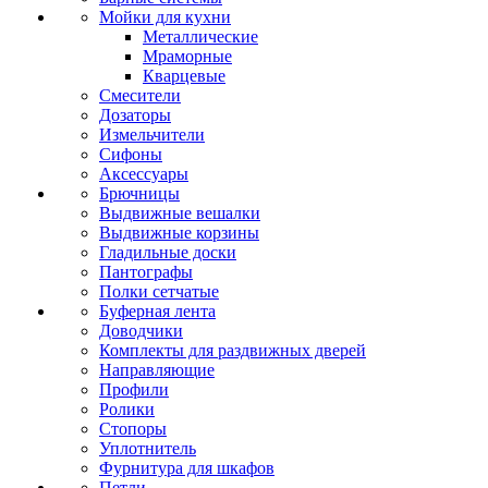
Мойки для кухни
Металлические
Мраморные
Кварцевые
Смесители
Дозаторы
Измельчители
Сифоны
Аксессуары
Брючницы
Выдвижные вешалки
Выдвижные корзины
Гладильные доски
Пантографы
Полки сетчатые
Буферная лента
Доводчики
Комплекты для раздвижных дверей
Направляющие
Профили
Ролики
Стопоры
Уплотнитель
Фурнитура для шкафов
Петли