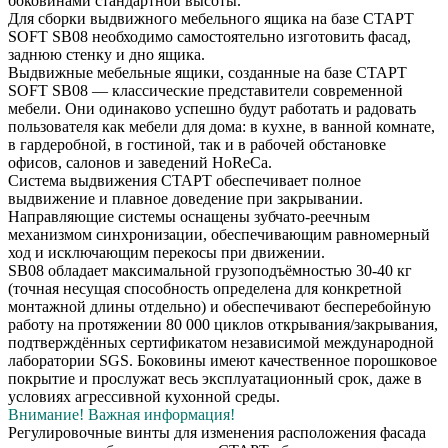
боковинами стандартной высоты.
Для сборки выдвижного мебельного ящика на базе СТАРТ
SOFT SB08 необходимо самостоятельно изготовить фасад,
заднюю стенку и дно ящика.
Выдвижные мебельные ящики, созданные на базе СТАРТ
SOFT SB08 — классические представители современной
мебели. Они одинаково успешно будут работать и радовать
пользователя как мебели для дома: в кухне, в ванной комнате,
в гардеробной, в гостиной, так и в рабочей обстановке
офисов, салонов и заведений HoReCa.
Система выдвижения СТАРТ обеспечивает полное
выдвижение и плавное доведение при закрывании.
Направляющие системы оснащены зубчато-реечным
механизмом синхронизации, обеспечивающим равномерный
ход и исключающим перекосы при движении.
SB08 обладает максимальной грузоподъёмностью 30-40 кг
(точная несущая способность определена для конкретной
монтажной длины отдельно) и обеспечивают бесперебойную
работу на протяжении 80 000 циклов открывания/закрывания,
подтверждённых сертификатом независимой международной
лаборатории SGS. Боковины имеют качественное порошковое
покрытие и прослужат весь эксплуатационный срок, даже в
условиях агрессивной кухонной среды.
Внимание! Важная информация!
Регулировочные винты для изменения расположения фасада