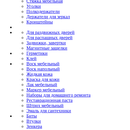
Стяжка мебельная
Уголки
Полкодержатели
Держатели для зеркал
Кронштейны
Для раздвижных дверей
Для распашных дверей
Задвижки, завертки
Магнитные защелки
Герметики
Клей
Воск мебельный
Воск напольный
Жидкая кожа
Краска для кожи
Лак мебельный
Маркер мебельный
Наборы для домашнего ремонта
Реставрационная паста
Штрих мебельный
Эмаль для сантехники
Биты
Втулки
Зенкера