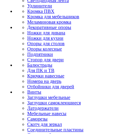
Светодиодная лента
Удлинители
Кромка ПВХ
Кромка для мебельщиков
Меламиновая кромка
Декоративные опоры
Ножки для дивана
Ножки для кухни
Опоры для столов
Опоры колесные
Подпятники
Стопор для двери
Балюстрады
Для ПК и ТВ
Крючки навесные
Номера на дверь
Отбойники для дверей
Винты
Заглушки мебельные
Заглушки самоклеющиеся
Латодержатели
Мебельные навесы
Саморезы
Скотч для зеркал
Соединительные пластины