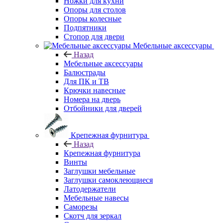
Ножки для кухни
Опоры для столов
Опоры колесные
Подпятники
Стопор для двери
Мебельные аксессуары
Назад
Мебельные аксессуары
Балюстрады
Для ПК и ТВ
Крючки навесные
Номера на дверь
Отбойники для дверей
Крепежная фурнитура
Назад
Крепежная фурнитура
Винты
Заглушки мебельные
Заглушки самоклеющиеся
Латодержатели
Мебельные навесы
Саморезы
Скотч для зеркал