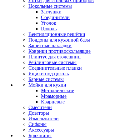
Лотки для столовых приборов
Цокольные системы
Заглушки
Соединители
Уголок
Цоколь
Вентиляционные решётки
Поддоны для кухонной базы
Защитные накладки
Коврики противоскользящие
Плинтус для столешниц
Рейлинговые системы
Соединительные планки
Ящики под цоколь
Барные системы
Мойки для кухни
Металлические
Мраморные
Кварцевые
Смесители
Дозаторы
Измельчители
Сифоны
Аксессуары
Брючницы