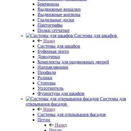
Брючницы
Выдвижные вешалки
Выдвижные корзины
Гладильные доски
Пантографы
Полки сетчатые
Системы для шкафов
Назад
Системы для шкафов
Буферная лента
Доводчики
Комплекты для раздвижных дверей
Направляющие
Профили
Ролики
Стопоры
Уплотнитель
Фурнитура для шкафов
Системы для
открывания фасадов
Назад
Системы для открывания фасадов
Петли
Назад
Петли