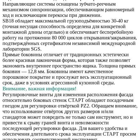
Направляющие системы оснащены зубчато-реечным
механизмом синхронизации, обеспечивающим равномерный
ход и исключающим перекосы при движении.
SB18 обладает максимальной грузоподъёмностью 30-40 кг
(точная несущая способность определена для конкретной
монтажной длины отдельно) и обеспечивает бесперебойную
работу на протяжении 80 000 циклов открывания/закрывания,
подтверждённых сертификатом независимой международной
лаборатории SGS.
Прямые боковины отличает от традиционных эстетически
более красивая лаконичная форма, которая также позволяет
экономить внутреннее пространство ящика. Толщина прямых
боковин — 12,8 мм. Боковины имеют качественное
порошковое покрытие и прослужат весь эксплуатационный
срок, даже в условиях агрессивной кухонной среды.
Внимание, важная информация!
Регулировочные винты для изменения расположения фасада
относительно боковых стенок СТАРТ обладают посадочным
гнездом для регулировки отвёрткой PZ2. Обращаем внимание,
что использование отвёрток других размеров и/или
стандартов может повредить не только сам инструмент, но и
привести к срыву граней винта и невозможности
последующей регулировки фасада. Для вашего удобства и
обеспечения длительного срока эксплуатации СТАРТ просим
использовать соответствующий инструмент.