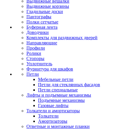
Выдвижные вешалки
Выдвижные корзины
Гладильные доски
Пантографы
Полки сетчатые
Буферная лента
Доводчики
Комплекты для раздвижных дверей
Направляющие
Профили
Ролики
Стопоры
Уплотнитель
Фурнитура для шкафов
Петли
Мебельные петли
Петли для стеклянных фасадов
Петли специальные
Лифты и подъемные механизмы
Подъемные механизмы
Газовые лифты
Толкатели и амортизаторы
Толкатели
Амортизаторы
Ответные и монтажные планки