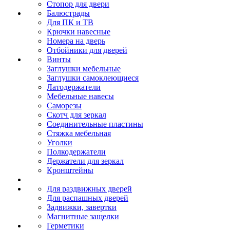
Стопор для двери
Балюстрады
Для ПК и ТВ
Крючки навесные
Номера на дверь
Отбойники для дверей
Винты
Заглушки мебельные
Заглушки самоклеющиеся
Латодержатели
Мебельные навесы
Саморезы
Скотч для зеркал
Соединительные пластины
Стяжка мебельная
Уголки
Полкодержатели
Держатели для зеркал
Кронштейны
Для раздвижных дверей
Для распашных дверей
Задвижки, завертки
Магнитные защелки
Герметики