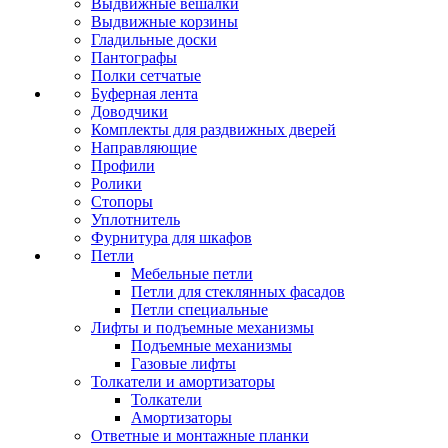
Выдвижные вешалки
Выдвижные корзины
Гладильные доски
Пантографы
Полки сетчатые
Буферная лента
Доводчики
Комплекты для раздвижных дверей
Направляющие
Профили
Ролики
Стопоры
Уплотнитель
Фурнитура для шкафов
Петли
Мебельные петли
Петли для стеклянных фасадов
Петли специальные
Лифты и подъемные механизмы
Подъемные механизмы
Газовые лифты
Толкатели и амортизаторы
Толкатели
Амортизаторы
Ответные и монтажные планки