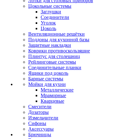
Лотки для столовых приборов
Цокольные системы
Заглушки
Соединители
Уголок
Цоколь
Вентиляционные решётки
Поддоны для кухонной базы
Защитные накладки
Коврики противоскользящие
Плинтус для столешниц
Рейлинговые системы
Соединительные планки
Ящики под цоколь
Барные системы
Мойки для кухни
Металлические
Мраморные
Кварцевые
Смесители
Дозаторы
Измельчители
Сифоны
Аксессуары
Брючницы