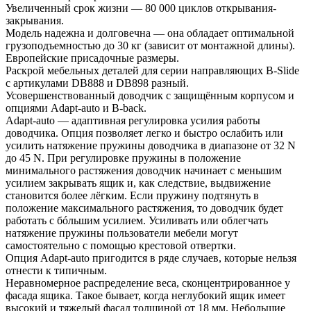
Увеличенный срок жизни — 80 000 циклов открывания-
закрывания.
Модель надежна и долговечна — она обладает оптимальной
грузоподъемностью до 30 кг (зависит от монтажной длины).
Европейские присадочные размеры.
Раскрой мебельных деталей для серии направляющих B-Slide
с артикулами DB888 и DB898 разный.
Усовершенствованный доводчик с защищённым корпусом и
опциями Adapt-auto и B-back.
Adapt-auto — адаптивная регулировка усилия работы
доводчика. Опция позволяет легко и быстро ослабить или
усилить натяжение пружины доводчика в диапазоне от 32 N
до 45 N. При регулировке пружины в положение
минимального растяжения доводчик начинает с меньшим
усилием закрывать ящик и, как следствие, выдвижение
становится более лёгким. Если пружину подтянуть в
положение максимального растяжения, то доводчик будет
работать с бóльшим усилием. Усиливать или облегчать
натяжение пружины пользователи мебели могут
самостоятельно с помощью крестовой отвертки.
Опция Adapt-auto пригодится в ряде случаев, которые нельзя
отнести к типичным.
Неравномерное распределение веса, сконцентрированное у
фасада ящика. Такое бывает, когда неглубокий ящик имеет
высокий и тяжелый фасад толщиной от 18 мм. Небольшие