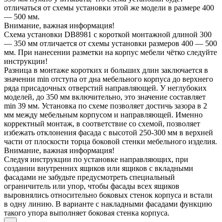
отличаться от схемы установки этой же модели в размере 400
— 500 мм.
Внимание, важная информация!
Схема установки DB8981 с короткой монтажной длиной 300
— 350 мм отличается от схемы установки размеров 400 — 500
мм. При нанесении разметки на корпус мебели чётко следуйте
инструкции!
Разница в монтаже коротких и больших длин заключается в
значении min отступа от дна мебельного корпуса до верхнего
ряда присадочных отверстий направляющей. У неглубоких
моделей, до 350 мм включительно, это значение составляет
min 39 мм. Установка по схеме позволяет достичь зазора в 2
мм между мебельным корпусом и направляющей. Именно
корректный монтаж, в соответствие со схемой, позволяет
избежать отклонения фасада с высотой 250-300 мм в верхней
части от плоскости торца боковой стенки мебельного изделия.
Внимание, важная информация!
Следуя инструкции по установке направляющих, при
создании внутренних ящиков или ящиков с вкладными
фасадами не забудьте предусмотреть специальный
ограничитель или упор, чтобы фасады всех ящиков
выровнялись относительно боковых стенок корпуса и встали
в одну линию. В варианте с накладными фасадами функцию
такого упора выполняет боковая стенка корпуса.