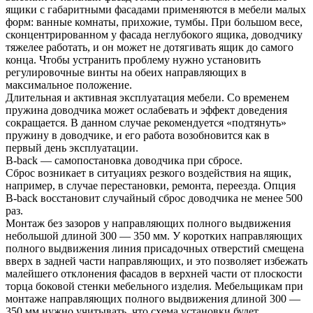
ящики с габаритными фасадами применяются в мебели малых
форм: ванные комнаты, прихожие, тумбы. При большом весе,
сконцентрированном у фасада неглубокого ящика, доводчику
тяжелее работать, и он может не дотягивать ящик до самого
конца. Чтобы устранить проблему нужно установить
регулировочные винты на обеих направляющих в
максимальное положение.
Длительная и активная эксплуатация мебели. Со временем
пружина доводчика может ослабевать и эффект доведения
сокращается. В данном случае рекомендуется «подтянуть»
пружину в доводчике, и его работа возобновится как в
первый день эксплуатации.
B-back — самопостановка доводчика при сбросе.
Сброс возникает в ситуациях резкого воздействия на ящик,
например, в случае перестановки, ремонта, переезда. Опция
B-back восстановит случайный сброс доводчика не менее 500
раз.
Монтаж без зазоров у направляющих полного выдвижения
небольшой длиной 300 — 350 мм. У коротких направляющих
полного выдвижения линия присадочных отверстий смещена
вверх в задней части направляющих, и это позволяет избежать
малейшего отклонения фасадов в верхней части от плоскости
торца боковой стенки мебельного изделия. Мебельщикам при
монтаже направляющих полного выдвижения длиной 300 —
350 мм нужно учитывать, что схема установки будет