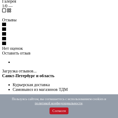
Галерея
1/0
—
Отзывы
Нет оценок
Оставить отзыв
Загрузка отзывов...
Санкт-Петербург и область
Курьерская доставка
Самовывоз из магазинов ТДМ
Москва и область
Пользуясь сайтом, вы соглашаетесь с использованием cookies и
политикой конфиденциальности
.
Курьерская доставка
Согласен
Самовывоз из пунктов выдачи СДЭК