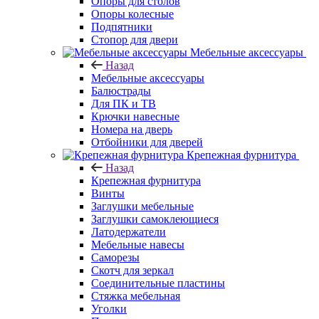
Опоры для столов
Опоры колесные
Подпятники
Стопор для двери
Мебельные аксессуары
Назад
Мебельные аксессуары
Балюстрады
Для ПК и ТВ
Крючки навесные
Номера на дверь
Отбойники для дверей
Крепежная фурнитура
Назад
Крепежная фурнитура
Винты
Заглушки мебельные
Заглушки самоклеющиеся
Латодержатели
Мебельные навесы
Саморезы
Скотч для зеркал
Соединительные пластины
Стяжка мебельная
Уголки