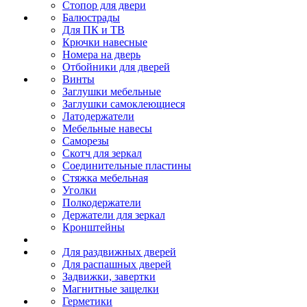
Стопор для двери
Балюстрады
Для ПК и ТВ
Крючки навесные
Номера на дверь
Отбойники для дверей
Винты
Заглушки мебельные
Заглушки самоклеющиеся
Латодержатели
Мебельные навесы
Саморезы
Скотч для зеркал
Соединительные пластины
Стяжка мебельная
Уголки
Полкодержатели
Держатели для зеркал
Кронштейны
Для раздвижных дверей
Для распашных дверей
Задвижки, завертки
Магнитные защелки
Герметики