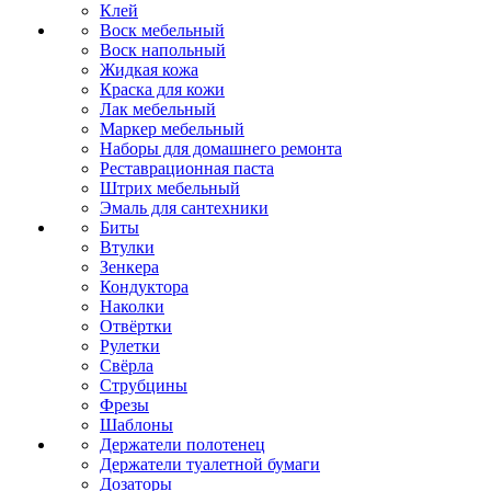
Клей
Воск мебельный
Воск напольный
Жидкая кожа
Краска для кожи
Лак мебельный
Маркер мебельный
Наборы для домашнего ремонта
Реставрационная паста
Штрих мебельный
Эмаль для сантехники
Биты
Втулки
Зенкера
Кондуктора
Наколки
Отвёртки
Рулетки
Свёрла
Струбцины
Фрезы
Шаблоны
Держатели полотенец
Держатели туалетной бумаги
Дозаторы