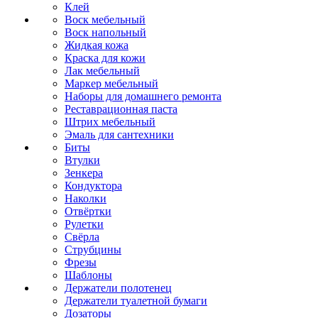
Клей
Воск мебельный
Воск напольный
Жидкая кожа
Краска для кожи
Лак мебельный
Маркер мебельный
Наборы для домашнего ремонта
Реставрационная паста
Штрих мебельный
Эмаль для сантехники
Биты
Втулки
Зенкера
Кондуктора
Наколки
Отвёртки
Рулетки
Свёрла
Струбцины
Фрезы
Шаблоны
Держатели полотенец
Держатели туалетной бумаги
Дозаторы