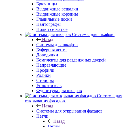
Брючницы
Выдвижные вешалки
Выдвижные корзины
Гладильные доски
Пантографы
Полки сетчатые
Системы для шкафов
Назад
Системы для шкафов
Буферная лента
Доводчики
Комплекты для раздвижных дверей
Направляющие
Профили
Ролики
Стопоры
Уплотнитель
Фурнитура для шкафов
Системы для
открывания фасадов
Назад
Системы для открывания фасадов
Петли
Назад
Петли