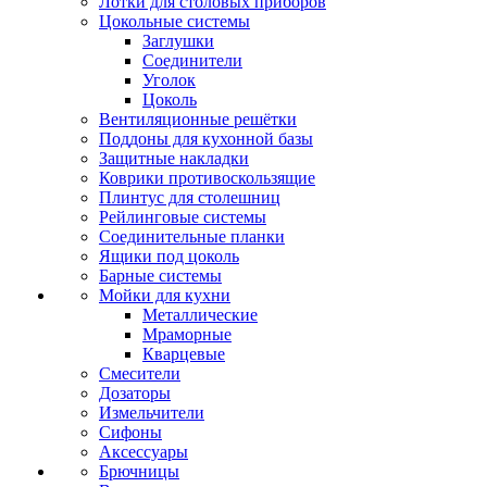
Лотки для столовых приборов
Цокольные системы
Заглушки
Соединители
Уголок
Цоколь
Вентиляционные решётки
Поддоны для кухонной базы
Защитные накладки
Коврики противоскользящие
Плинтус для столешниц
Рейлинговые системы
Соединительные планки
Ящики под цоколь
Барные системы
Мойки для кухни
Металлические
Мраморные
Кварцевые
Смесители
Дозаторы
Измельчители
Сифоны
Аксессуары
Брючницы