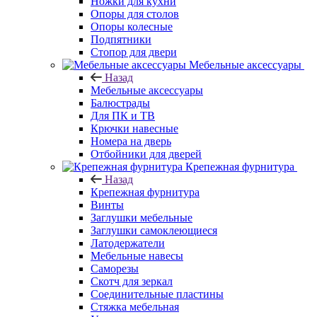
Ножки для кухни
Опоры для столов
Опоры колесные
Подпятники
Стопор для двери
Мебельные аксессуары
Назад
Мебельные аксессуары
Балюстрады
Для ПК и ТВ
Крючки навесные
Номера на дверь
Отбойники для дверей
Крепежная фурнитура
Назад
Крепежная фурнитура
Винты
Заглушки мебельные
Заглушки самоклеющиеся
Латодержатели
Мебельные навесы
Саморезы
Скотч для зеркал
Соединительные пластины
Стяжка мебельная