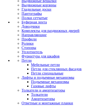
Выдвижные вешалки
Выдвижные корзины
Гладильные доски
Пантографы
Полки сетчатые
Буферная лента
Доводчики
Комплекты для раздвижных дверей
Направляющие
Профили
Ролики
Стопоры
Уплотнитель
Фурнитура для шкафов
Петли
Мебельные петли
Петли для стеклянных фасадов
Петли специальные
Лифты и подъемные механизмы
Подъемные механизмы
Газовые лифты
Толкатели и амортизаторы
Толкатели
Амортизаторы
Ответные и монтажные планки