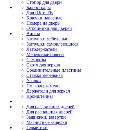
Стопор для двери
Балюстрады
Для ПК и ТВ
Крючки навесные
Номера на дверь
Отбойники для дверей
Винты
Заглушки мебельные
Заглушки самоклеющиеся
Латодержатели
Мебельные навесы
Саморезы
Скотч для зеркал
Соединительные пластины
Стяжка мебельная
Уголки
Полкодержатели
Держатели для зеркал
Кронштейны
Для раздвижных дверей
Для распашных дверей
Задвижки, завертки
Магнитные защелки
Герметики