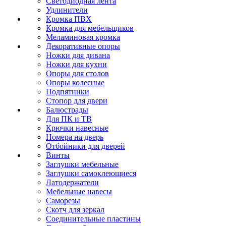
Светодиодная лента
Удлинители
Кромка ПВХ
Кромка для мебельщиков
Меламиновая кромка
Декоративные опоры
Ножки для дивана
Ножки для кухни
Опоры для столов
Опоры колесные
Подпятники
Стопор для двери
Балюстрады
Для ПК и ТВ
Крючки навесные
Номера на дверь
Отбойники для дверей
Винты
Заглушки мебельные
Заглушки самоклеющиеся
Латодержатели
Мебельные навесы
Саморезы
Скотч для зеркал
Соединительные пластины