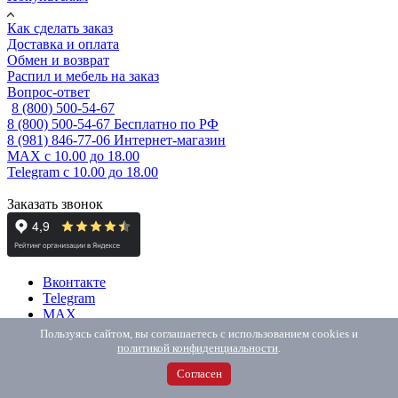
Как сделать заказ
Доставка и оплата
Обмен и возврат
Распил и мебель на заказ
Вопрос-ответ
8 (800) 500-54-67
8 (800) 500-54-67
Бесплатно по РФ
8 (981) 846-77-06
Интернет-магазин
MAX
с 10.00 до 18.00
Telegram
с 10.00 до 18.00
Заказать звонок
Вконтакте
Telegram
MAX
Пользуясь сайтом, вы соглашаетесь с использованием cookies и
Пользовательское соглашение
политикой конфиденциальности
.
ИП Елисеева М.А., ОГРНИП: 325784700182176
Согласен
190005, г. Санкт-Петербург, набережная Обводного Канала, д.
118А, лит. Ж, пом. 102