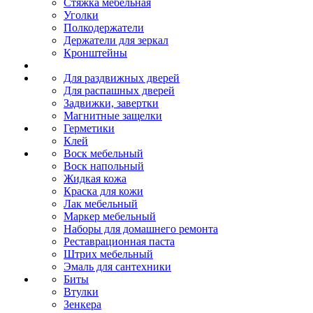
Стяжка мебельная
Уголки
Полкодержатели
Держатели для зеркал
Кронштейны
Для раздвижных дверей
Для распашных дверей
Задвижки, завертки
Магнитные защелки
Герметики
Клей
Воск мебельный
Воск напольный
Жидкая кожа
Краска для кожи
Лак мебельный
Маркер мебельный
Наборы для домашнего ремонта
Реставрационная паста
Штрих мебельный
Эмаль для сантехники
Биты
Втулки
Зенкера