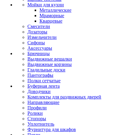
Мойки для кухни
Металлические
Мраморные
Кварцевые
Смесители
Дозаторы
Измельчители
Сифоны
Аксессуары
Брючницы
Выдвижные вешалки
Выдвижные корзины
Гладильные доски
Пантографы
Полки сетчатые
Буферная лента
Доводчики
Комплекты для раздвижных дверей
Направляющие
Профили
Ролики
Стопоры
Уплотнитель
Фурнитура для шкафов
Петли