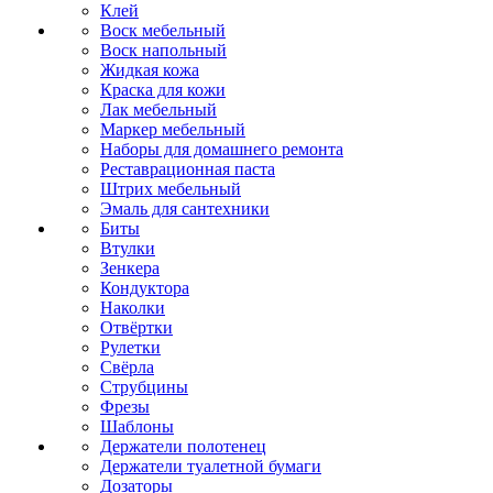
Клей
Воск мебельный
Воск напольный
Жидкая кожа
Краска для кожи
Лак мебельный
Маркер мебельный
Наборы для домашнего ремонта
Реставрационная паста
Штрих мебельный
Эмаль для сантехники
Биты
Втулки
Зенкера
Кондуктора
Наколки
Отвёртки
Рулетки
Свёрла
Струбцины
Фрезы
Шаблоны
Держатели полотенец
Держатели туалетной бумаги
Дозаторы