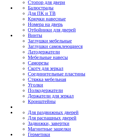
Стопор для двери
Балюстрады
Для ПК и ТВ
Крючки навесные
Номера на дверь
Отбойники для дверей
Винты
Заглушки мебельные
Заглушки самоклеющиеся
Латодержатели
Мебельные навесы
Саморезы
Скотч для зеркал
Соединительные пластины
Стяжка мебельная
Уголки
Полкодержатели
Держатели для зеркал
Кронштейны
Для раздвижных дверей
Для распашных дверей
Задвижки, завертки
Магнитные защелки
Герметики