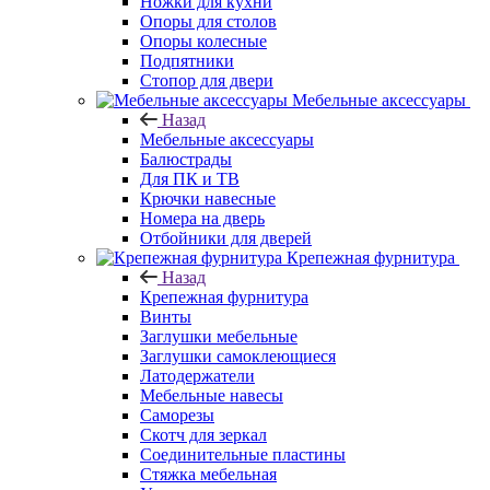
Ножки для кухни
Опоры для столов
Опоры колесные
Подпятники
Стопор для двери
Мебельные аксессуары
Назад
Мебельные аксессуары
Балюстрады
Для ПК и ТВ
Крючки навесные
Номера на дверь
Отбойники для дверей
Крепежная фурнитура
Назад
Крепежная фурнитура
Винты
Заглушки мебельные
Заглушки самоклеющиеся
Латодержатели
Мебельные навесы
Саморезы
Скотч для зеркал
Соединительные пластины
Стяжка мебельная