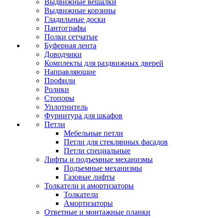
Выдвижные вешалки
Выдвижные корзины
Гладильные доски
Пантографы
Полки сетчатые
Буферная лента
Доводчики
Комплекты для раздвижных дверей
Направляющие
Профили
Ролики
Стопоры
Уплотнитель
Фурнитура для шкафов
Петли
Мебельные петли
Петли для стеклянных фасадов
Петли специальные
Лифты и подъемные механизмы
Подъемные механизмы
Газовые лифты
Толкатели и амортизаторы
Толкатели
Амортизаторы
Ответные и монтажные планки