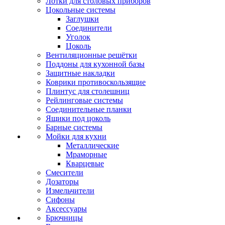
Лотки для столовых приборов
Цокольные системы
Заглушки
Соединители
Уголок
Цоколь
Вентиляционные решётки
Поддоны для кухонной базы
Защитные накладки
Коврики противоскользящие
Плинтус для столешниц
Рейлинговые системы
Соединительные планки
Ящики под цоколь
Барные системы
Мойки для кухни
Металлические
Мраморные
Кварцевые
Смесители
Дозаторы
Измельчители
Сифоны
Аксессуары
Брючницы