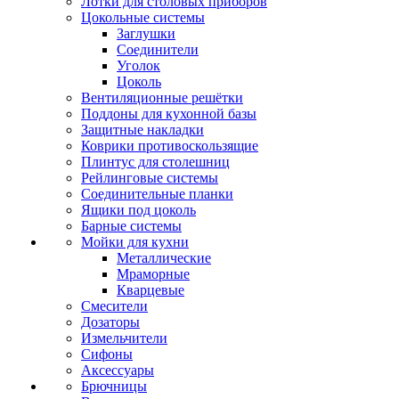
Лотки для столовых приборов
Цокольные системы
Заглушки
Соединители
Уголок
Цоколь
Вентиляционные решётки
Поддоны для кухонной базы
Защитные накладки
Коврики противоскользящие
Плинтус для столешниц
Рейлинговые системы
Соединительные планки
Ящики под цоколь
Барные системы
Мойки для кухни
Металлические
Мраморные
Кварцевые
Смесители
Дозаторы
Измельчители
Сифоны
Аксессуары
Брючницы