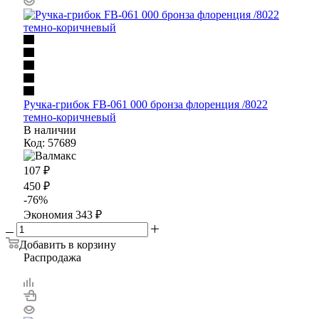
Ручка-грибок FB-061 000 бронза флоренция /8022
темно-коричневый
В наличии
Код: 57689
107
₽
450
₽
-
76
%
Экономия
343
₽
Добавить в корзину
Распродажа