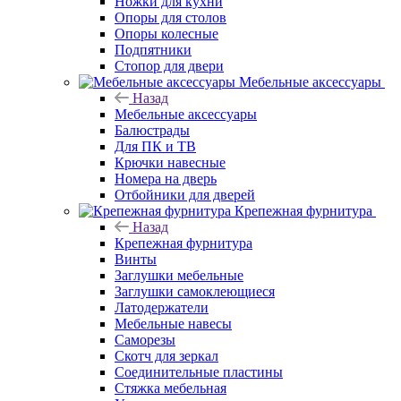
Ножки для кухни
Опоры для столов
Опоры колесные
Подпятники
Стопор для двери
Мебельные аксессуары
Назад
Мебельные аксессуары
Балюстрады
Для ПК и ТВ
Крючки навесные
Номера на дверь
Отбойники для дверей
Крепежная фурнитура
Назад
Крепежная фурнитура
Винты
Заглушки мебельные
Заглушки самоклеющиеся
Латодержатели
Мебельные навесы
Саморезы
Скотч для зеркал
Соединительные пластины
Стяжка мебельная