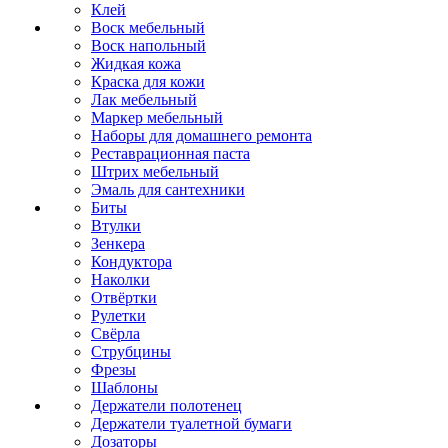
Клей
Воск мебельный
Воск напольный
Жидкая кожа
Краска для кожи
Лак мебельный
Маркер мебельный
Наборы для домашнего ремонта
Реставрационная паста
Штрих мебельный
Эмаль для сантехники
Биты
Втулки
Зенкера
Кондуктора
Наколки
Отвёртки
Рулетки
Свёрла
Струбцины
Фрезы
Шаблоны
Держатели полотенец
Держатели туалетной бумаги
Дозаторы