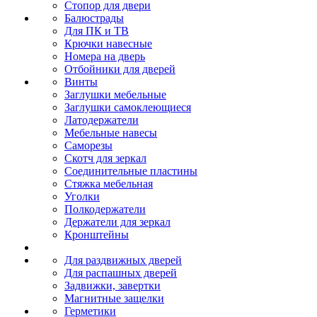
Стопор для двери
Балюстрады
Для ПК и ТВ
Крючки навесные
Номера на дверь
Отбойники для дверей
Винты
Заглушки мебельные
Заглушки самоклеющиеся
Латодержатели
Мебельные навесы
Саморезы
Скотч для зеркал
Соединительные пластины
Стяжка мебельная
Уголки
Полкодержатели
Держатели для зеркал
Кронштейны
Для раздвижных дверей
Для распашных дверей
Задвижки, завертки
Магнитные защелки
Герметики