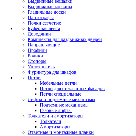
Выдвижные вешалки
Выдвижные корзины
Гладильные доски
Пантографы
Полки сетчатые
Буферная лента
Доводчики
Комплекты для раздвижных дверей
Направляющие
Профили
Ролики
Стопоры
Уплотнитель
Фурнитура для шкафов
Петли
Мебельные петли
Петли для стеклянных фасадов
Петли специальные
Лифты и подъемные механизмы
Подъемные механизмы
Газовые лифты
Толкатели и амортизаторы
Толкатели
Амортизаторы
Ответные и монтажные планки