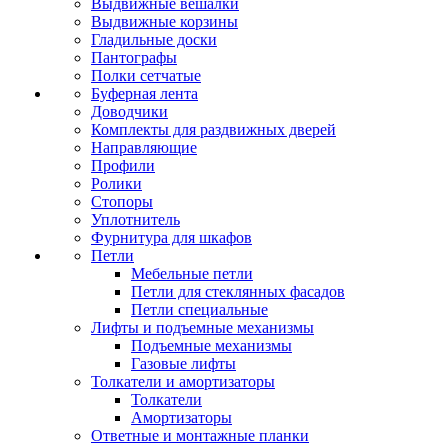
Выдвижные вешалки
Выдвижные корзины
Гладильные доски
Пантографы
Полки сетчатые
Буферная лента
Доводчики
Комплекты для раздвижных дверей
Направляющие
Профили
Ролики
Стопоры
Уплотнитель
Фурнитура для шкафов
Петли
Мебельные петли
Петли для стеклянных фасадов
Петли специальные
Лифты и подъемные механизмы
Подъемные механизмы
Газовые лифты
Толкатели и амортизаторы
Толкатели
Амортизаторы
Ответные и монтажные планки