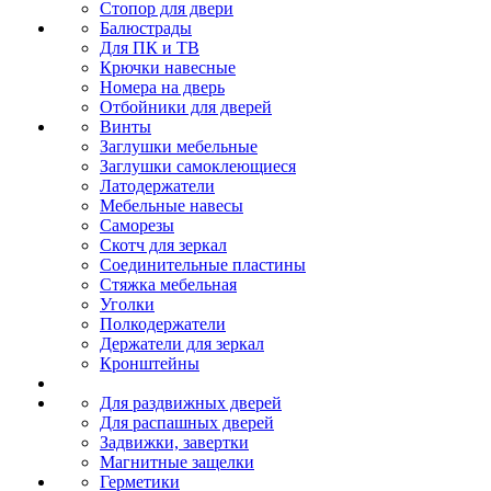
Стопор для двери
Балюстрады
Для ПК и ТВ
Крючки навесные
Номера на дверь
Отбойники для дверей
Винты
Заглушки мебельные
Заглушки самоклеющиеся
Латодержатели
Мебельные навесы
Саморезы
Скотч для зеркал
Соединительные пластины
Стяжка мебельная
Уголки
Полкодержатели
Держатели для зеркал
Кронштейны
Для раздвижных дверей
Для распашных дверей
Задвижки, завертки
Магнитные защелки
Герметики