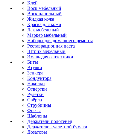
Клей
Воск мебельный
Воск напольный
Жидкая кожа
Краска для кожи
Лак мебельный
Маркер мебельный
Наборы для домашнего ремонта
Реставрационная паста
Штрих мебельный
Эмаль для сантехники
Биты
Втулки
Зенкера
Кондуктора
Наколки
Отвёртки
Рулетки
Свёрла
Струбцины
Фрезы
Шаблоны
Держатели полотенец
Держатели туалетной бумаги
Дозаторы