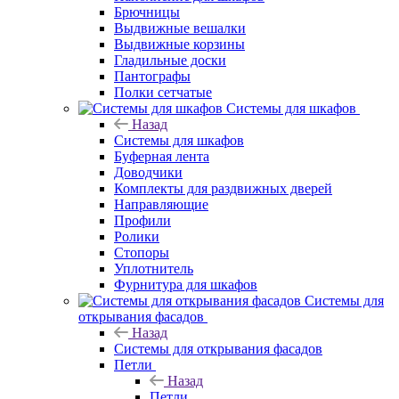
Брючницы
Выдвижные вешалки
Выдвижные корзины
Гладильные доски
Пантографы
Полки сетчатые
Системы для шкафов
Назад
Системы для шкафов
Буферная лента
Доводчики
Комплекты для раздвижных дверей
Направляющие
Профили
Ролики
Стопоры
Уплотнитель
Фурнитура для шкафов
Системы для
открывания фасадов
Назад
Системы для открывания фасадов
Петли
Назад
Петли