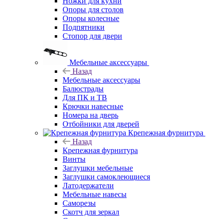
Ножки для кухни
Опоры для столов
Опоры колесные
Подпятники
Стопор для двери
Мебельные аксессуары
Назад
Мебельные аксессуары
Балюстрады
Для ПК и ТВ
Крючки навесные
Номера на дверь
Отбойники для дверей
Крепежная фурнитура
Назад
Крепежная фурнитура
Винты
Заглушки мебельные
Заглушки самоклеющиеся
Латодержатели
Мебельные навесы
Саморезы
Скотч для зеркал