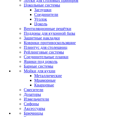
Лотки для столовых приборов
Цокольные системы
Заглушки
Соединители
Уголок
Цоколь
Вентиляционные решётки
Поддоны для кухонной базы
Защитные накладки
Коврики противоскользящие
Плинтус для столешниц
Рейлинговые системы
Соединительные планки
Ящики под цоколь
Барные системы
Мойки для кухни
Металлические
Мраморные
Кварцевые
Смесители
Дозаторы
Измельчители
Сифоны
Аксессуары
Брючницы