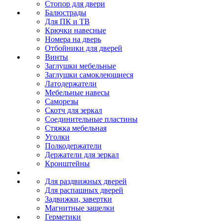
Стопор для двери
Балюстрады
Для ПК и ТВ
Крючки навесные
Номера на дверь
Отбойники для дверей
Винты
Заглушки мебельные
Заглушки самоклеющиеся
Латодержатели
Мебельные навесы
Саморезы
Скотч для зеркал
Соединительные пластины
Стяжка мебельная
Уголки
Полкодержатели
Держатели для зеркал
Кронштейны
Для раздвижных дверей
Для распашных дверей
Задвижки, завертки
Магнитные защелки
Герметики