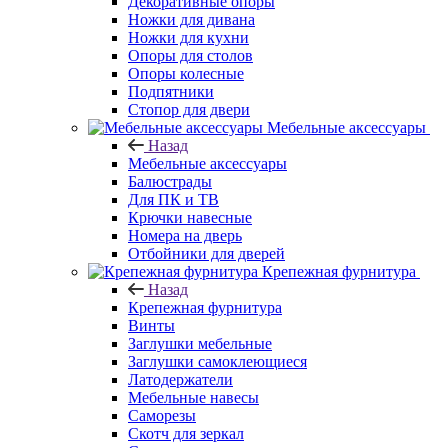
Декоративные опоры
Ножки для дивана
Ножки для кухни
Опоры для столов
Опоры колесные
Подпятники
Стопор для двери
Мебельные аксессуары
Назад
Мебельные аксессуары
Балюстрады
Для ПК и ТВ
Крючки навесные
Номера на дверь
Отбойники для дверей
Крепежная фурнитура
Назад
Крепежная фурнитура
Винты
Заглушки мебельные
Заглушки самоклеющиеся
Латодержатели
Мебельные навесы
Саморезы
Скотч для зеркал