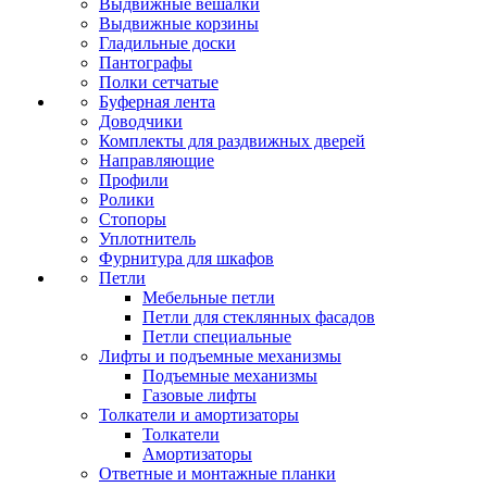
Выдвижные вешалки
Выдвижные корзины
Гладильные доски
Пантографы
Полки сетчатые
Буферная лента
Доводчики
Комплекты для раздвижных дверей
Направляющие
Профили
Ролики
Стопоры
Уплотнитель
Фурнитура для шкафов
Петли
Мебельные петли
Петли для стеклянных фасадов
Петли специальные
Лифты и подъемные механизмы
Подъемные механизмы
Газовые лифты
Толкатели и амортизаторы
Толкатели
Амортизаторы
Ответные и монтажные планки