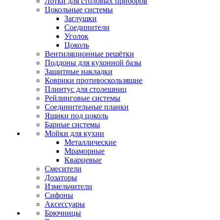
Лотки для столовых приборов
Цокольные системы
Заглушки
Соединители
Уголок
Цоколь
Вентиляционные решётки
Поддоны для кухонной базы
Защитные накладки
Коврики противоскользящие
Плинтус для столешниц
Рейлинговые системы
Соединительные планки
Ящики под цоколь
Барные системы
Мойки для кухни
Металлические
Мраморные
Кварцевые
Смесители
Дозаторы
Измельчители
Сифоны
Аксессуары
Брючницы