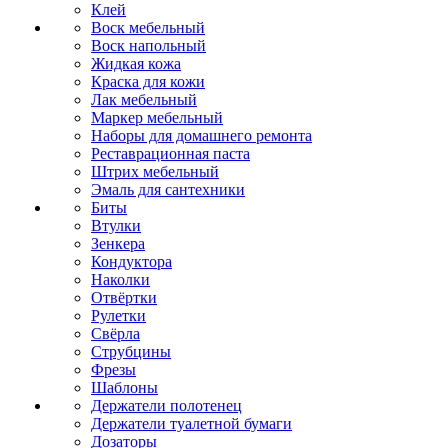
Клей
Воск мебельный
Воск напольный
Жидкая кожа
Краска для кожи
Лак мебельный
Маркер мебельный
Наборы для домашнего ремонта
Реставрационная паста
Штрих мебельный
Эмаль для сантехники
Биты
Втулки
Зенкера
Кондуктора
Наколки
Отвёртки
Рулетки
Свёрла
Струбцины
Фрезы
Шаблоны
Держатели полотенец
Держатели туалетной бумаги
Дозаторы