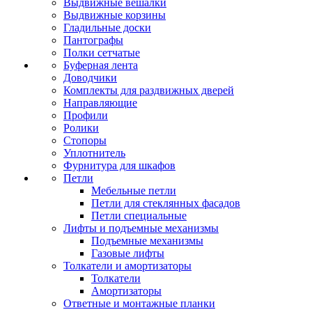
Выдвижные вешалки
Выдвижные корзины
Гладильные доски
Пантографы
Полки сетчатые
Буферная лента
Доводчики
Комплекты для раздвижных дверей
Направляющие
Профили
Ролики
Стопоры
Уплотнитель
Фурнитура для шкафов
Петли
Мебельные петли
Петли для стеклянных фасадов
Петли специальные
Лифты и подъемные механизмы
Подъемные механизмы
Газовые лифты
Толкатели и амортизаторы
Толкатели
Амортизаторы
Ответные и монтажные планки