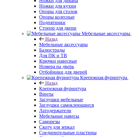
Ножки для дивана
Ножки для кухни
Опоры для столов
Опоры колесные
Подпятники
Стопор для двери
Мебельные аксессуары
Назад
Мебельные аксессуары
Балюстрады
Для ПК и ТВ
Крючки навесные
Номера на дверь
Отбойники для дверей
Крепежная фурнитура
Назад
Крепежная фурнитура
Винты
Заглушки мебельные
Заглушки самоклеющиеся
Латодержатели
Мебельные навесы
Саморезы
Скотч для зеркал
Соединительные пластины