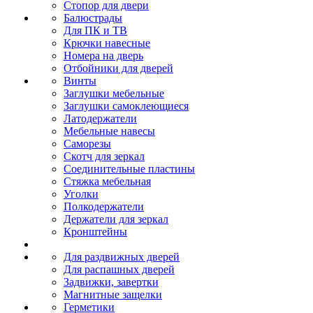
Стопор для двери
Балюстрады
Для ПК и ТВ
Крючки навесные
Номера на дверь
Отбойники для дверей
Винты
Заглушки мебельные
Заглушки самоклеющиеся
Латодержатели
Мебельные навесы
Саморезы
Скотч для зеркал
Соединительные пластины
Стяжка мебельная
Уголки
Полкодержатели
Держатели для зеркал
Кронштейны
Для раздвижных дверей
Для распашных дверей
Задвижки, завертки
Магнитные защелки
Герметики