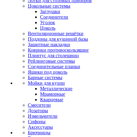
Лотки для столовых приборов
Цокольные системы
Заглушки
Соединители
Уголок
Цоколь
Вентиляционные решётки
Поддоны для кухонной базы
Защитные накладки
Коврики противоскользящие
Плинтус для столешниц
Рейлинговые системы
Соединительные планки
Ящики под цоколь
Барные системы
Мойки для кухни
Металлические
Мраморные
Кварцевые
Смесители
Дозаторы
Измельчители
Сифоны
Аксессуары
Брючницы