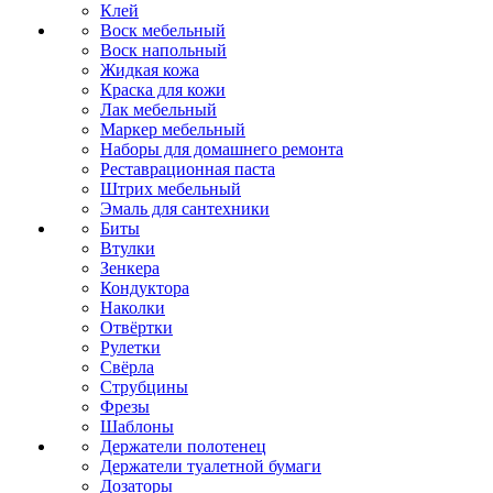
Клей
Воск мебельный
Воск напольный
Жидкая кожа
Краска для кожи
Лак мебельный
Маркер мебельный
Наборы для домашнего ремонта
Реставрационная паста
Штрих мебельный
Эмаль для сантехники
Биты
Втулки
Зенкера
Кондуктора
Наколки
Отвёртки
Рулетки
Свёрла
Струбцины
Фрезы
Шаблоны
Держатели полотенец
Держатели туалетной бумаги
Дозаторы