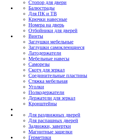
Стопор для двери
Балюстрады
Для ПК и ТВ
Крючки навесные
Номера на дверь
Отбойники для дверей
Винты
Заглушки мебельные
Заглушки самоклеющиеся
Латодержатели
Мебельные навесы
Саморезы
Скотч для зеркал
Соединительные пластины
Стяжка мебельная
Уголки
Полкодержатели
Держатели для зеркал
Кронштейны
Для раздвижных дверей
Для распашных дверей
Задвижки, завертки
Магнитные защелки
Герметики