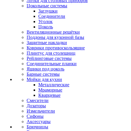
Лотки для столовых приборов
Цокольные системы
Заглушки
Соединители
Уголок
Цоколь
Вентиляционные решётки
Поддоны для кухонной базы
Защитные накладки
Коврики противоскользящие
Плинтус для столешниц
Рейлинговые системы
Соединительные планки
Ящики под цоколь
Барные системы
Мойки для кухни
Металлические
Мраморные
Кварцевые
Смесители
Дозаторы
Измельчители
Сифоны
Аксессуары
Брючницы