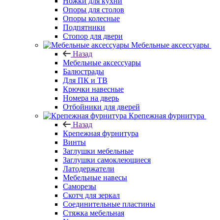
Ножки для кухни
Опоры для столов
Опоры колесные
Подпятники
Стопор для двери
Мебельные аксессуары
Назад
Мебельные аксессуары
Балюстрады
Для ПК и ТВ
Крючки навесные
Номера на дверь
Отбойники для дверей
Крепежная фурнитура
Назад
Крепежная фурнитура
Винты
Заглушки мебельные
Заглушки самоклеющиеся
Латодержатели
Мебельные навесы
Саморезы
Скотч для зеркал
Соединительные пластины
Стяжка мебельная