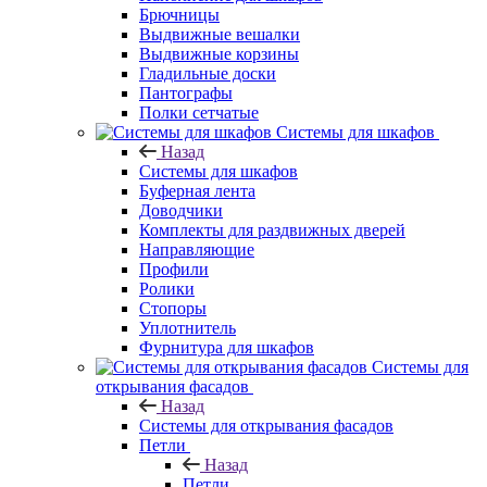
Брючницы
Выдвижные вешалки
Выдвижные корзины
Гладильные доски
Пантографы
Полки сетчатые
Системы для шкафов
Назад
Системы для шкафов
Буферная лента
Доводчики
Комплекты для раздвижных дверей
Направляющие
Профили
Ролики
Стопоры
Уплотнитель
Фурнитура для шкафов
Системы для
открывания фасадов
Назад
Системы для открывания фасадов
Петли
Назад
Петли