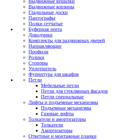
Выдвижные вешалки
Выдвижные корзины
Гладильные доски
Пантографы
Полки сетчатые
Буферная лента
Доводчики
Комплекты для раздвижных дверей
Направляющие
Профили
Ролики
Стопоры
Уплотнитель
Фурнитура для шкафов
Петли
Мебельные петли
Петли для стеклянных фасадов
Петли специальные
Лифты и подъемные механизмы
Подъемные механизмы
Газовые лифты
Толкатели и амортизаторы
Толкатели
Амортизаторы
Ответные и монтажные планки