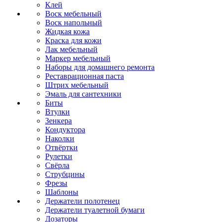
Клей
Воск мебельный
Воск напольный
Жидкая кожа
Краска для кожи
Лак мебельный
Маркер мебельный
Наборы для домашнего ремонта
Реставрационная паста
Штрих мебельный
Эмаль для сантехники
Биты
Втулки
Зенкера
Кондуктора
Наколки
Отвёртки
Рулетки
Свёрла
Струбцины
Фрезы
Шаблоны
Держатели полотенец
Держатели туалетной бумаги
Дозаторы