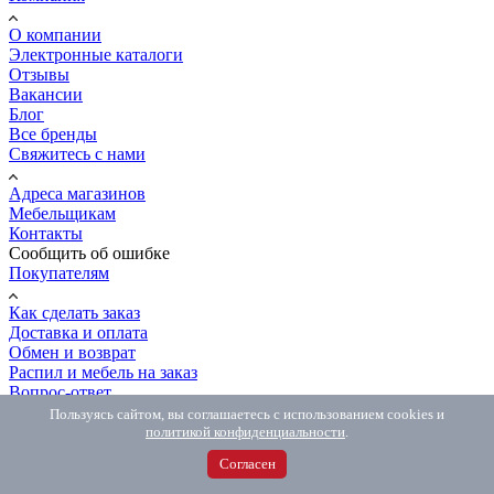
О компании
Электронные каталоги
Отзывы
Вакансии
Блог
Все бренды
Свяжитесь с нами
Адреса магазинов
Мебельщикам
Контакты
Сообщить об ошибке
Покупателям
Как сделать заказ
Доставка и оплата
Обмен и возврат
Распил и мебель на заказ
Вопрос-ответ
8 (800) 500-54-67
Пользуясь сайтом, вы соглашаетесь с использованием cookies и
8 (800) 500-54-67
Бесплатно по РФ
политикой конфиденциальности
.
8 (981) 846-77-06
Интернет-магазин
Согласен
MAX
с 10.00 до 18.00
Telegram
с 10.00 до 18.00