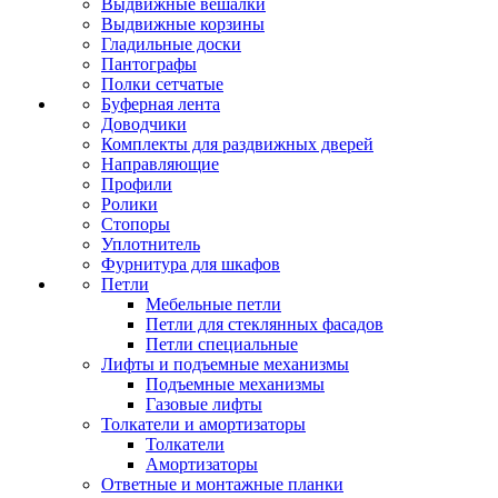
Выдвижные вешалки
Выдвижные корзины
Гладильные доски
Пантографы
Полки сетчатые
Буферная лента
Доводчики
Комплекты для раздвижных дверей
Направляющие
Профили
Ролики
Стопоры
Уплотнитель
Фурнитура для шкафов
Петли
Мебельные петли
Петли для стеклянных фасадов
Петли специальные
Лифты и подъемные механизмы
Подъемные механизмы
Газовые лифты
Толкатели и амортизаторы
Толкатели
Амортизаторы
Ответные и монтажные планки