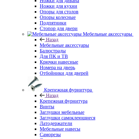
Ножки для дивана
Ножки для кухни
Опоры для столов
Опоры колесные
Подпятники
Стопор для двери
Мебельные аксессуары
Назад
Мебельные аксессуары
Балюстрады
Для ПК и ТВ
Крючки навесные
Номера на дверь
Отбойники для дверей
Крепежная фурнитура
Назад
Крепежная фурнитура
Винты
Заглушки мебельные
Заглушки самоклеющиеся
Латодержатели
Мебельные навесы
Саморезы