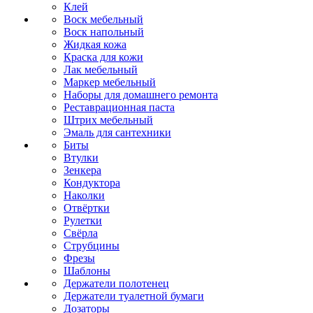
Клей
Воск мебельный
Воск напольный
Жидкая кожа
Краска для кожи
Лак мебельный
Маркер мебельный
Наборы для домашнего ремонта
Реставрационная паста
Штрих мебельный
Эмаль для сантехники
Биты
Втулки
Зенкера
Кондуктора
Наколки
Отвёртки
Рулетки
Свёрла
Струбцины
Фрезы
Шаблоны
Держатели полотенец
Держатели туалетной бумаги
Дозаторы