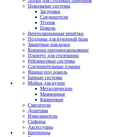
Лотки для столовых приборов
Цокольные системы
Заглушки
Соединители
Уголок
Цоколь
Вентиляционные решётки
Поддоны для кухонной базы
Защитные накладки
Коврики противоскользящие
Плинтус для столешниц
Рейлинговые системы
Соединительные планки
Ящики под цоколь
Барные системы
Мойки для кухни
Металлические
Мраморные
Кварцевые
Смесители
Дозаторы
Измельчители
Сифоны
Аксессуары
Брючницы