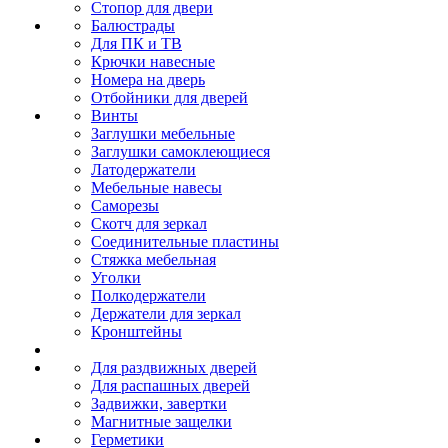
Стопор для двери
Балюстрады
Для ПК и ТВ
Крючки навесные
Номера на дверь
Отбойники для дверей
Винты
Заглушки мебельные
Заглушки самоклеющиеся
Латодержатели
Мебельные навесы
Саморезы
Скотч для зеркал
Соединительные пластины
Стяжка мебельная
Уголки
Полкодержатели
Держатели для зеркал
Кронштейны
Для раздвижных дверей
Для распашных дверей
Задвижки, завертки
Магнитные защелки
Герметики