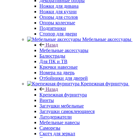
Декоративные опоры
Ножки для дивана
Ножки для кухни
Опоры для столов
Опоры колесные
Подпятники
Стопор для двери
Мебельные аксессуары
Назад
Мебельные аксессуары
Балюстрады
Для ПК и ТВ
Крючки навесные
Номера на дверь
Отбойники для дверей
Крепежная фурнитура
Назад
Крепежная фурнитура
Винты
Заглушки мебельные
Заглушки самоклеющиеся
Латодержатели
Мебельные навесы
Саморезы
Скотч для зеркал