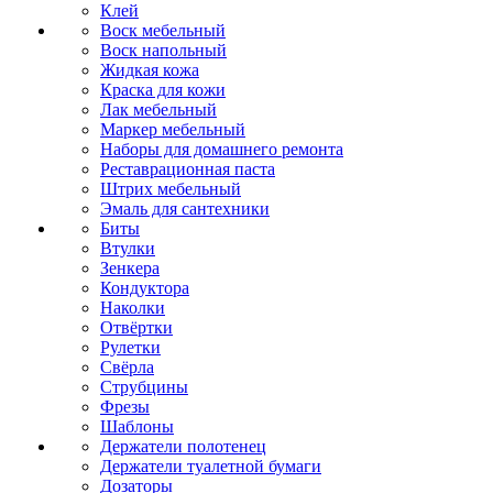
Клей
Воск мебельный
Воск напольный
Жидкая кожа
Краска для кожи
Лак мебельный
Маркер мебельный
Наборы для домашнего ремонта
Реставрационная паста
Штрих мебельный
Эмаль для сантехники
Биты
Втулки
Зенкера
Кондуктора
Наколки
Отвёртки
Рулетки
Свёрла
Струбцины
Фрезы
Шаблоны
Держатели полотенец
Держатели туалетной бумаги
Дозаторы