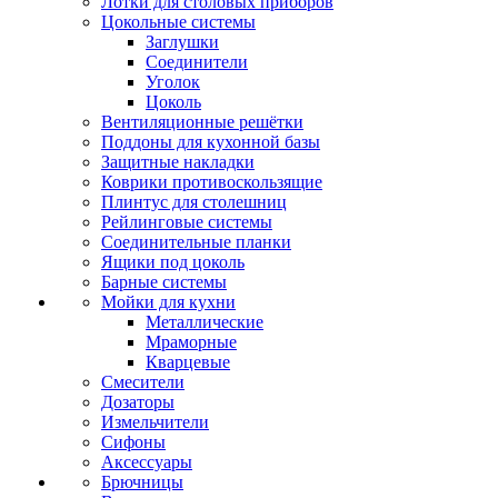
Лотки для столовых приборов
Цокольные системы
Заглушки
Соединители
Уголок
Цоколь
Вентиляционные решётки
Поддоны для кухонной базы
Защитные накладки
Коврики противоскользящие
Плинтус для столешниц
Рейлинговые системы
Соединительные планки
Ящики под цоколь
Барные системы
Мойки для кухни
Металлические
Мраморные
Кварцевые
Смесители
Дозаторы
Измельчители
Сифоны
Аксессуары
Брючницы