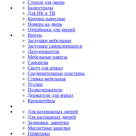
Стопор для двери
Балюстрады
Для ПК и ТВ
Крючки навесные
Номера на дверь
Отбойники для дверей
Винты
Заглушки мебельные
Заглушки самоклеющиеся
Латодержатели
Мебельные навесы
Саморезы
Скотч для зеркал
Соединительные пластины
Стяжка мебельная
Уголки
Полкодержатели
Держатели для зеркал
Кронштейны
Для раздвижных дверей
Для распашных дверей
Задвижки, завертки
Магнитные защелки
Герметики