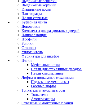
Выдвижные вешалки
Выдвижные корзины
Гладильные доски
Пантографы
Полки сетчатые
Буферная лента
Доводчики
Комплекты для раздвижных дверей
Направляющие
Профили
Ролики
Стопоры
Уплотнитель
Фурнитура для шкафов
Петли
Мебельные петли
Петли для стеклянных фасадов
Петли специальные
Лифты и подъемные механизмы
Подъемные механизмы
Газовые лифты
Толкатели и амортизаторы
Толкатели
Амортизаторы
Ответные и монтажные планки