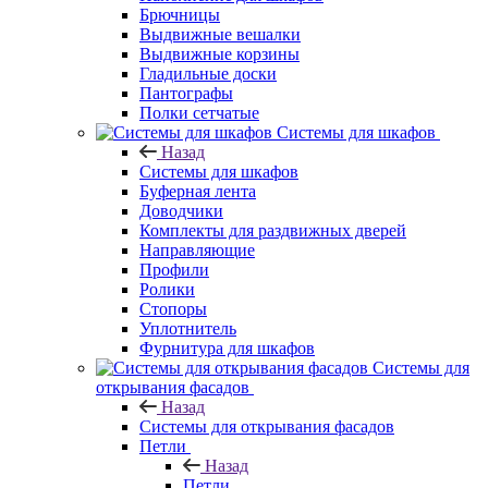
Брючницы
Выдвижные вешалки
Выдвижные корзины
Гладильные доски
Пантографы
Полки сетчатые
Системы для шкафов
Назад
Системы для шкафов
Буферная лента
Доводчики
Комплекты для раздвижных дверей
Направляющие
Профили
Ролики
Стопоры
Уплотнитель
Фурнитура для шкафов
Системы для
открывания фасадов
Назад
Системы для открывания фасадов
Петли
Назад
Петли