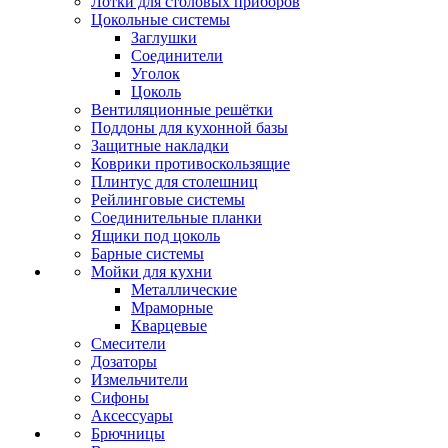
Лотки для столовых приборов
Цокольные системы
Заглушки
Соединители
Уголок
Цоколь
Вентиляционные решётки
Поддоны для кухонной базы
Защитные накладки
Коврики противоскользящие
Плинтус для столешниц
Рейлинговые системы
Соединительные планки
Ящики под цоколь
Барные системы
Мойки для кухни
Металлические
Мраморные
Кварцевые
Смесители
Дозаторы
Измельчители
Сифоны
Аксессуары
Брючницы