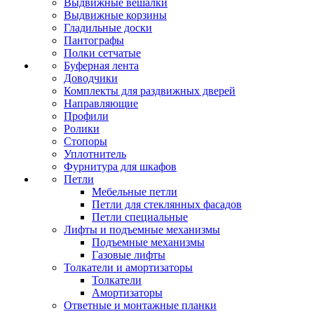
Выдвижные вешалки
Выдвижные корзины
Гладильные доски
Пантографы
Полки сетчатые
Буферная лента
Доводчики
Комплекты для раздвижных дверей
Направляющие
Профили
Ролики
Стопоры
Уплотнитель
Фурнитура для шкафов
Петли
Мебельные петли
Петли для стеклянных фасадов
Петли специальные
Лифты и подъемные механизмы
Подъемные механизмы
Газовые лифты
Толкатели и амортизаторы
Толкатели
Амортизаторы
Ответные и монтажные планки