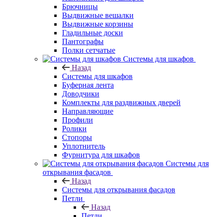
Брючницы
Выдвижные вешалки
Выдвижные корзины
Гладильные доски
Пантографы
Полки сетчатые
Системы для шкафов
Назад
Системы для шкафов
Буферная лента
Доводчики
Комплекты для раздвижных дверей
Направляющие
Профили
Ролики
Стопоры
Уплотнитель
Фурнитура для шкафов
Системы для
открывания фасадов
Назад
Системы для открывания фасадов
Петли
Назад
Петли