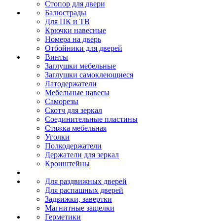
Стопор для двери
Балюстрады
Для ПК и ТВ
Крючки навесные
Номера на дверь
Отбойники для дверей
Винты
Заглушки мебельные
Заглушки самоклеющиеся
Латодержатели
Мебельные навесы
Саморезы
Скотч для зеркал
Соединительные пластины
Стяжка мебельная
Уголки
Полкодержатели
Держатели для зеркал
Кронштейны
Для раздвижных дверей
Для распашных дверей
Задвижки, завертки
Магнитные защелки
Герметики