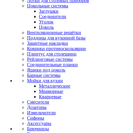
Лотки для столовых приборов
Цокольные системы
Заглушки
Соединители
Уголок
Цоколь
Вентиляционные решётки
Поддоны для кухонной базы
Защитные накладки
Коврики противоскользящие
Плинтус для столешниц
Рейлинговые системы
Соединительные планки
Ящики под цоколь
Барные системы
Мойки для кухни
Металлические
Мраморные
Кварцевые
Смесители
Дозаторы
Измельчители
Сифоны
Аксессуары
Брючницы