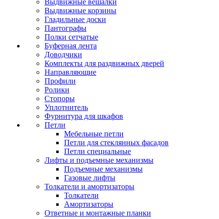
Выдвижные вешалки
Выдвижные корзины
Гладильные доски
Пантографы
Полки сетчатые
Буферная лента
Доводчики
Комплекты для раздвижных дверей
Направляющие
Профили
Ролики
Стопоры
Уплотнитель
Фурнитура для шкафов
Петли
Мебельные петли
Петли для стеклянных фасадов
Петли специальные
Лифты и подъемные механизмы
Подъемные механизмы
Газовые лифты
Толкатели и амортизаторы
Толкатели
Амортизаторы
Ответные и монтажные планки