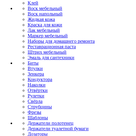
Клей
Воск мебельный
Воск напольный
Жидкая кожа
Краска для кожи
Лак мебельный
Маркер мебельный
Наборы для домашнего ремонта
Реставрационная паста
Штрих мебельный
Эмаль для сантехники
Биты
Втулки
Зенкера
Кондуктора
Наколки
Отвёртки
Рулетки
Свёрла
Струбцины
Фрезы
Шаблоны
Держатели полотенец
Держатели туалетной бумаги
Дозаторы