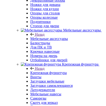
Декоративные опоры
Ножки для дивана
Ножки для кухни
Опоры для столов
Опоры колесные
Подпятники
Стопор для двери
Мебельные аксессуары
Назад
Мебельные аксессуары
Балюстрады
Для ПК и ТВ
Крючки навесные
Номера на дверь
Отбойники для дверей
Крепежная фурнитура
Назад
Крепежная фурнитура
Винты
Заглушки мебельные
Заглушки самоклеющиеся
Латодержатели
Мебельные навесы
Саморезы
Скотч для зеркал