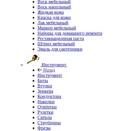
Воск мебельный
Воск напольный
Жидкая кожа
Краска для кожи
Лак мебельный
Маркер мебельный
Наборы для домашнего ремонта
Реставрационная паста
Штрих мебельный
Эмаль для сантехники
Инструмент
Назад
Инструмент
Биты
Втулки
Зенкера
Кондуктора
Наколки
Отвёртки
Рулетки
Свёрла
Струбцины
Фрезы