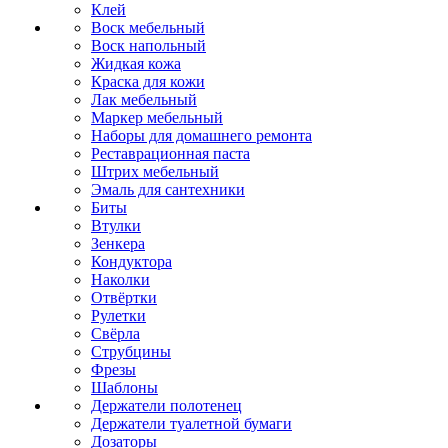
Клей
Воск мебельный
Воск напольный
Жидкая кожа
Краска для кожи
Лак мебельный
Маркер мебельный
Наборы для домашнего ремонта
Реставрационная паста
Штрих мебельный
Эмаль для сантехники
Биты
Втулки
Зенкера
Кондуктора
Наколки
Отвёртки
Рулетки
Свёрла
Струбцины
Фрезы
Шаблоны
Держатели полотенец
Держатели туалетной бумаги
Дозаторы