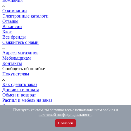
Компания
О компании
Электронные каталоги
Отзывы
Вакансии
Блог
Все бренды
Свяжитесь с нами
Адреса магазинов
Мебельщикам
Контакты
Сообщить об ошибке
Покупателям
Как сделать заказ
Доставка и оплата
Обмен и возврат
Распил и мебель на заказ
Вопрос-ответ
Пользуясь сайтом, вы соглашаетесь с использованием cookies и
8 (800) 500-54-67
политикой конфиденциальности
.
8 (800) 500-54-67
Бесплатно по РФ
8 (981) 846-77-06
Интернет-магазин
Согласен
MAX
с 10.00 до 18.00