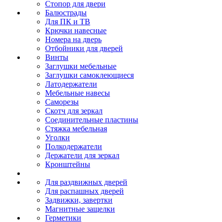
Стопор для двери
Балюстрады
Для ПК и ТВ
Крючки навесные
Номера на дверь
Отбойники для дверей
Винты
Заглушки мебельные
Заглушки самоклеющиеся
Латодержатели
Мебельные навесы
Саморезы
Скотч для зеркал
Соединительные пластины
Стяжка мебельная
Уголки
Полкодержатели
Держатели для зеркал
Кронштейны
Для раздвижных дверей
Для распашных дверей
Задвижки, завертки
Магнитные защелки
Герметики