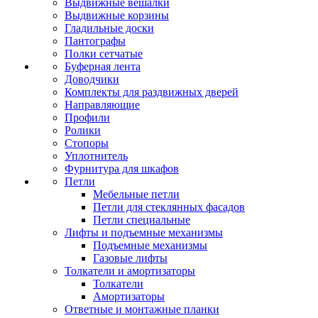
Выдвижные вешалки
Выдвижные корзины
Гладильные доски
Пантографы
Полки сетчатые
Буферная лента
Доводчики
Комплекты для раздвижных дверей
Направляющие
Профили
Ролики
Стопоры
Уплотнитель
Фурнитура для шкафов
Петли
Мебельные петли
Петли для стеклянных фасадов
Петли специальные
Лифты и подъемные механизмы
Подъемные механизмы
Газовые лифты
Толкатели и амортизаторы
Толкатели
Амортизаторы
Ответные и монтажные планки