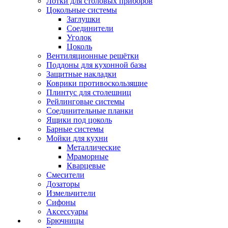
Лотки для столовых приборов
Цокольные системы
Заглушки
Соединители
Уголок
Цоколь
Вентиляционные решётки
Поддоны для кухонной базы
Защитные накладки
Коврики противоскользящие
Плинтус для столешниц
Рейлинговые системы
Соединительные планки
Ящики под цоколь
Барные системы
Мойки для кухни
Металлические
Мраморные
Кварцевые
Смесители
Дозаторы
Измельчители
Сифоны
Аксессуары
Брючницы