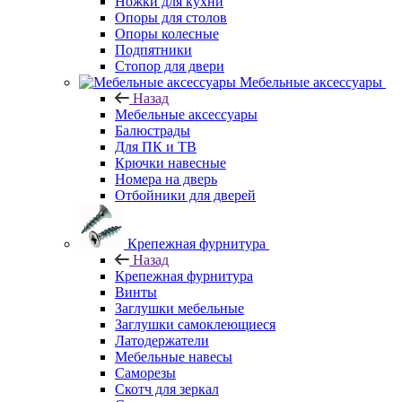
Ножки для кухни
Опоры для столов
Опоры колесные
Подпятники
Стопор для двери
Мебельные аксессуары
Назад
Мебельные аксессуары
Балюстрады
Для ПК и ТВ
Крючки навесные
Номера на дверь
Отбойники для дверей
Крепежная фурнитура
Назад
Крепежная фурнитура
Винты
Заглушки мебельные
Заглушки самоклеющиеся
Латодержатели
Мебельные навесы
Саморезы
Скотч для зеркал