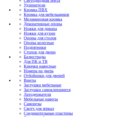
Светодиодная лента
Удлинители
Кромка ПВХ
Кромка для мебельщиков
Меламиновая кромка
Декоративные опоры
Ножки для дивана
Ножки для кухни
Опоры для столов
Опоры колесные
Подпятники
Стопор для двери
Балюстрады
Для ПК и ТВ
Крючки навесные
Номера на дверь
Отбойники для дверей
Винты
Заглушки мебельные
Заглушки самоклеющиеся
Латодержатели
Мебельные навесы
Саморезы
Скотч для зеркал
Соединительные пластины