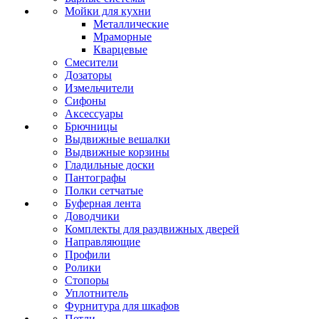
Мойки для кухни
Металлические
Мраморные
Кварцевые
Смесители
Дозаторы
Измельчители
Сифоны
Аксессуары
Брючницы
Выдвижные вешалки
Выдвижные корзины
Гладильные доски
Пантографы
Полки сетчатые
Буферная лента
Доводчики
Комплекты для раздвижных дверей
Направляющие
Профили
Ролики
Стопоры
Уплотнитель
Фурнитура для шкафов
Петли