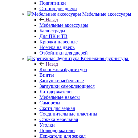
Подпятники
Стопор для двери
Мебельные аксессуары
Назад
Мебельные аксессуары
Балюстрады
Для ПК и ТВ
Крючки навесные
Номера на дверь
Отбойники для дверей
Крепежная фурнитура
Назад
Крепежная фурнитура
Винты
Заглушки мебельные
Заглушки самоклеющиеся
Латодержатели
Мебельные навесы
Саморезы
Скотч для зеркал
Соединительные пластины
Стяжка мебельная
Уголки
Полкодержатели
Держатели для зеркал