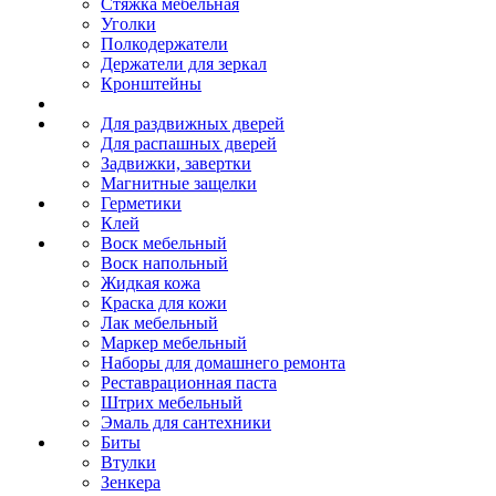
Стяжка мебельная
Уголки
Полкодержатели
Держатели для зеркал
Кронштейны
Для раздвижных дверей
Для распашных дверей
Задвижки, завертки
Магнитные защелки
Герметики
Клей
Воск мебельный
Воск напольный
Жидкая кожа
Краска для кожи
Лак мебельный
Маркер мебельный
Наборы для домашнего ремонта
Реставрационная паста
Штрих мебельный
Эмаль для сантехники
Биты
Втулки
Зенкера