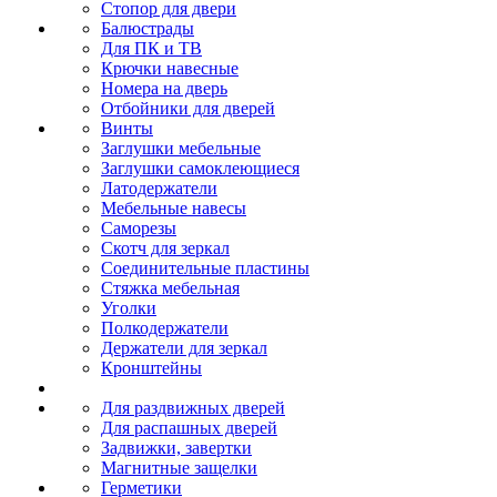
Стопор для двери
Балюстрады
Для ПК и ТВ
Крючки навесные
Номера на дверь
Отбойники для дверей
Винты
Заглушки мебельные
Заглушки самоклеющиеся
Латодержатели
Мебельные навесы
Саморезы
Скотч для зеркал
Соединительные пластины
Стяжка мебельная
Уголки
Полкодержатели
Держатели для зеркал
Кронштейны
Для раздвижных дверей
Для распашных дверей
Задвижки, завертки
Магнитные защелки
Герметики