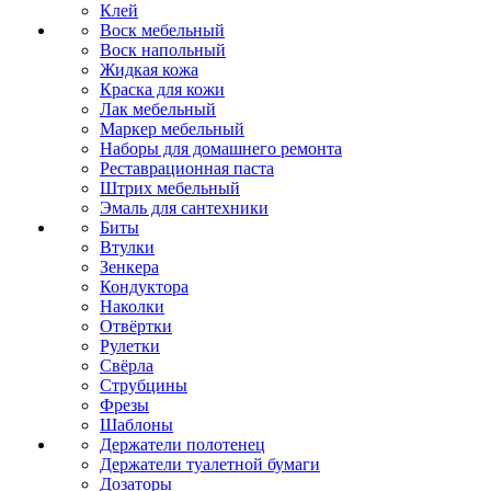
Клей
Воск мебельный
Воск напольный
Жидкая кожа
Краска для кожи
Лак мебельный
Маркер мебельный
Наборы для домашнего ремонта
Реставрационная паста
Штрих мебельный
Эмаль для сантехники
Биты
Втулки
Зенкера
Кондуктора
Наколки
Отвёртки
Рулетки
Свёрла
Струбцины
Фрезы
Шаблоны
Держатели полотенец
Держатели туалетной бумаги
Дозаторы