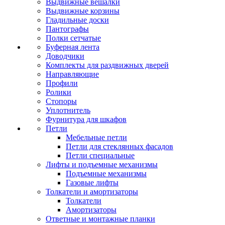
Выдвижные вешалки
Выдвижные корзины
Гладильные доски
Пантографы
Полки сетчатые
Буферная лента
Доводчики
Комплекты для раздвижных дверей
Направляющие
Профили
Ролики
Стопоры
Уплотнитель
Фурнитура для шкафов
Петли
Мебельные петли
Петли для стеклянных фасадов
Петли специальные
Лифты и подъемные механизмы
Подъемные механизмы
Газовые лифты
Толкатели и амортизаторы
Толкатели
Амортизаторы
Ответные и монтажные планки