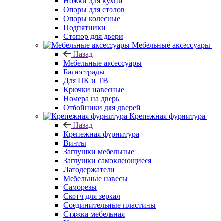
Ножки для кухни
Опоры для столов
Опоры колесные
Подпятники
Стопор для двери
Мебельные аксессуары
Назад
Мебельные аксессуары
Балюстрады
Для ПК и ТВ
Крючки навесные
Номера на дверь
Отбойники для дверей
Крепежная фурнитура
Назад
Крепежная фурнитура
Винты
Заглушки мебельные
Заглушки самоклеющиеся
Латодержатели
Мебельные навесы
Саморезы
Скотч для зеркал
Соединительные пластины
Стяжка мебельная