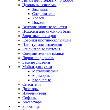
Лотки для столовых приборов
Цокольные системы
Заглушки
Соединители
Уголок
Цоколь
Вентиляционные решётки
Поддоны для кухонной базы
Защитные накладки
Коврики противоскользящие
Плинтус для столешниц
Рейлинговые системы
Соединительные планки
Ящики под цоколь
Барные системы
Мойки для кухни
Металлические
Мраморные
Кварцевые
Смесители
Дозаторы
Измельчители
Сифоны
Аксессуары
Брючницы