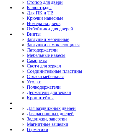
Стопор для двери
Балюстрады
Для ПК и ТВ
Крючки навесные
Номера на дверь
Отбойники для дверей
Винты
Заглушки мебельные
Заглушки самоклеющиеся
Латодержатели
Мебельные навесы
Саморезы
Скотч для зеркал
Соединительные пластины
Стяжка мебельная
Уголки
Полкодержатели
Держатели для зеркал
Кронштейны
Для раздвижных дверей
Для распашных дверей
Задвижки, завертки
Магнитные защелки
Герметики