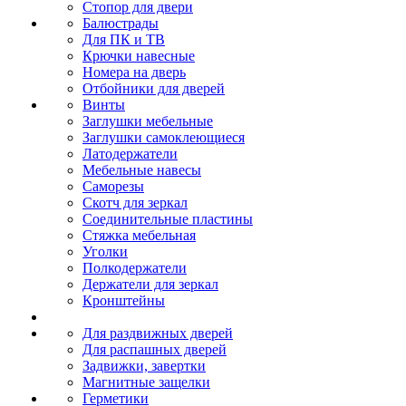
Стопор для двери
Балюстрады
Для ПК и ТВ
Крючки навесные
Номера на дверь
Отбойники для дверей
Винты
Заглушки мебельные
Заглушки самоклеющиеся
Латодержатели
Мебельные навесы
Саморезы
Скотч для зеркал
Соединительные пластины
Стяжка мебельная
Уголки
Полкодержатели
Держатели для зеркал
Кронштейны
Для раздвижных дверей
Для распашных дверей
Задвижки, завертки
Магнитные защелки
Герметики