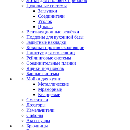
Лотки для столовых приборов
Цокольные системы
Заглушки
Соединители
Уголок
Цоколь
Вентиляционные решётки
Поддоны для кухонной базы
Защитные накладки
Коврики противоскользящие
Плинтус для столешниц
Рейлинговые системы
Соединительные планки
Ящики под цоколь
Барные системы
Мойки для кухни
Металлические
Мраморные
Кварцевые
Смесители
Дозаторы
Измельчители
Сифоны
Аксессуары
Брючницы