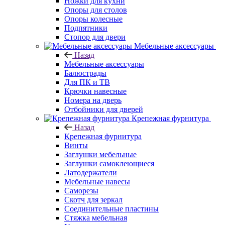
Ножки для кухни
Опоры для столов
Опоры колесные
Подпятники
Стопор для двери
Мебельные аксессуары
Назад
Мебельные аксессуары
Балюстрады
Для ПК и ТВ
Крючки навесные
Номера на дверь
Отбойники для дверей
Крепежная фурнитура
Назад
Крепежная фурнитура
Винты
Заглушки мебельные
Заглушки самоклеющиеся
Латодержатели
Мебельные навесы
Саморезы
Скотч для зеркал
Соединительные пластины
Стяжка мебельная