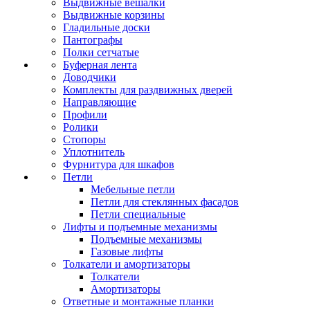
Выдвижные вешалки
Выдвижные корзины
Гладильные доски
Пантографы
Полки сетчатые
Буферная лента
Доводчики
Комплекты для раздвижных дверей
Направляющие
Профили
Ролики
Стопоры
Уплотнитель
Фурнитура для шкафов
Петли
Мебельные петли
Петли для стеклянных фасадов
Петли специальные
Лифты и подъемные механизмы
Подъемные механизмы
Газовые лифты
Толкатели и амортизаторы
Толкатели
Амортизаторы
Ответные и монтажные планки