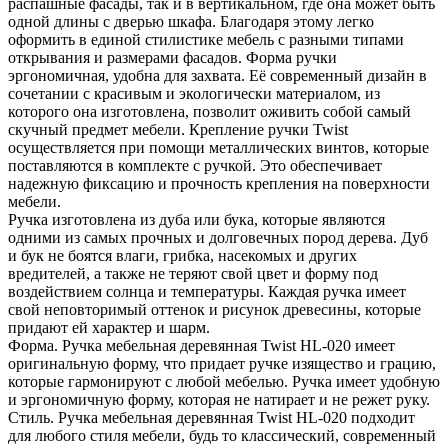
распашные фасады, так и в вертикальном, где она может быть
одной длины с дверью шкафа. Благодаря этому легко
оформить в единой стилистике мебель с разными типами
открывания и размерами фасадов. Форма ручки
эргономичная, удобна для захвата. Её современный дизайн в
сочетании с красивым и экологически материалом, из
которого она изготовлена, позволит оживить собой самый
скучный предмет мебели. Крепление ручки Twist
осуществляется при помощи металлических винтов, которые
поставляются в комплекте с ручкой. Это обеспечивает
надежную фиксацию и прочность крепления на поверхности
мебели.
Ручка изготовлена из дуба или бука, которые являются
одними из самых прочных и долговечных пород дерева. Дуб
и бук не боятся влаги, грибка, насекомых и других
вредителей, а также не теряют свой цвет и форму под
воздействием солнца и температуры. Каждая ручка имеет
свой неповторимый оттенок и рисунок древесины, которые
придают ей характер и шарм.
Форма. Ручка мебельная деревянная Twist HL-020 имеет
оригинальную форму, что придает ручке изящество и грацию,
которые гармонируют с любой мебелью. Ручка имеет удобную
и эргономичную форму, которая не натирает и не режет руку.
Стиль. Ручка мебельная деревянная Twist HL-020 подходит
для любого стиля мебели, будь то классический, современный