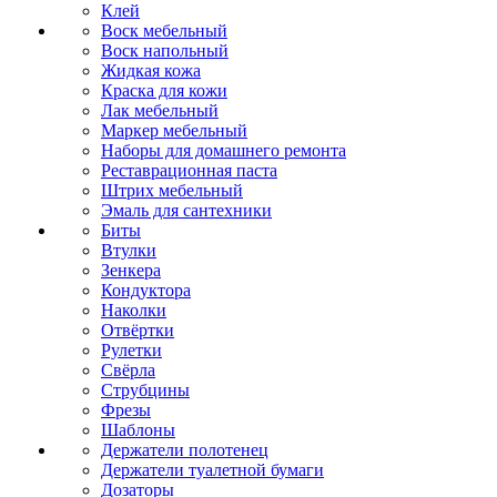
Клей
Воск мебельный
Воск напольный
Жидкая кожа
Краска для кожи
Лак мебельный
Маркер мебельный
Наборы для домашнего ремонта
Реставрационная паста
Штрих мебельный
Эмаль для сантехники
Биты
Втулки
Зенкера
Кондуктора
Наколки
Отвёртки
Рулетки
Свёрла
Струбцины
Фрезы
Шаблоны
Держатели полотенец
Держатели туалетной бумаги
Дозаторы