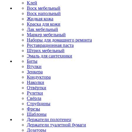
Клей
Воск мебельный
Воск напольный
Жидкая кожа
Краска для кожи
Лак мебельный
Маркер мебельный
Наборы для домашнего ремонта
Реставрационная паста
Штрих мебельный
Эмаль для сантехники
Биты
Втулки
Зенкера
Кондуктора
Наколки
Отвёртки
Рулетки
Свёрла
Струбцины
Фрезы
Шаблоны
Держатели полотенец
Держатели туалетной бумаги
Дозаторы