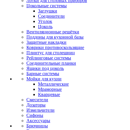
Лотки для столовых приборов
Цокольные системы
Заглушки
Соединители
Уголок
Цоколь
Вентиляционные решётки
Поддоны для кухонной базы
Защитные накладки
Коврики противоскользящие
Плинтус для столешниц
Рейлинговые системы
Соединительные планки
Ящики под цоколь
Барные системы
Мойки для кухни
Металлические
Мраморные
Кварцевые
Смесители
Дозаторы
Измельчители
Сифоны
Аксессуары
Брючницы