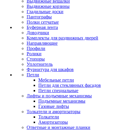
Выдвижные вешалки
Выдвижные корзины
Гладильные доски
Пантографы
Полки сетчатые
Буферная лента
Доводчики
Комплекты для раздвижных дверей
Направляющие
Профили
Ролики
Стопоры
Уплотнитель
Фурнитура для шкафов
Петли
Мебельные петли
Петли для стеклянных фасадов
Петли специальные
Лифты и подъемные механизмы
Подъемные механизмы
Газовые лифты
Толкатели и амортизаторы
Толкатели
Амортизаторы
Ответные и монтажные планки