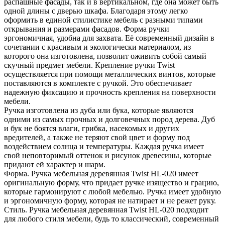
распашные фасады, так и в вертикальном, где она может быть
одной длины с дверью шкафа. Благодаря этому легко
оформить в единой стилистике мебель с разными типами
открывания и размерами фасадов. Форма ручки
эргономичная, удобна для захвата. Её современный дизайн в
сочетании с красивым и экологически материалом, из
которого она изготовлена, позволит оживить собой самый
скучный предмет мебели. Крепление ручки Twist
осуществляется при помощи металлических винтов, которые
поставляются в комплекте с ручкой. Это обеспечивает
надежную фиксацию и прочность крепления на поверхности
мебели.
Ручка изготовлена из дуба или бука, которые являются
одними из самых прочных и долговечных пород дерева. Дуб
и бук не боятся влаги, грибка, насекомых и других
вредителей, а также не теряют свой цвет и форму под
воздействием солнца и температуры. Каждая ручка имеет
свой неповторимый оттенок и рисунок древесины, которые
придают ей характер и шарм.
Форма. Ручка мебельная деревянная Twist HL-020 имеет
оригинальную форму, что придает ручке изящество и грацию,
которые гармонируют с любой мебелью. Ручка имеет удобную
и эргономичную форму, которая не натирает и не режет руку.
Стиль. Ручка мебельная деревянная Twist HL-020 подходит
для любого стиля мебели, будь то классический, современный