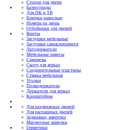
Стопор для двери
Балюстрады
Для ПК и ТВ
Крючки навесные
Номера на дверь
Отбойники для дверей
Винты
Заглушки мебельные
Заглушки самоклеющиеся
Латодержатели
Мебельные навесы
Саморезы
Скотч для зеркал
Соединительные пластины
Стяжка мебельная
Уголки
Полкодержатели
Держатели для зеркал
Кронштейны
Для раздвижных дверей
Для распашных дверей
Задвижки, завертки
Магнитные защелки
Герметики