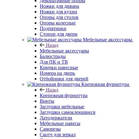
Декоративные опоры
Ножки для дивана
Ножки для кухни
Опоры для столов
Опоры колесные
Подпятники
Стопор для двери
Мебельные аксессуары
Назад
Мебельные аксессуары
Балюстрады
Для ПК и ТВ
Крючки навесные
Номера на дверь
Отбойники для дверей
Крепежная фурнитура
Назад
Крепежная фурнитура
Винты
Заглушки мебельные
Заглушки самоклеющиеся
Латодержатели
Мебельные навесы
Саморезы
Скотч для зеркал