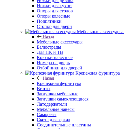
Ножки для дивана
Ножки для кухни
Опоры для столов
Опоры колесные
Подпятники
Стопор для двери
Мебельные аксессуары
Назад
Мебельные аксессуары
Балюстрады
Для ПК и ТВ
Крючки навесные
Номера на дверь
Отбойники для дверей
Крепежная фурнитура
Назад
Крепежная фурнитура
Винты
Заглушки мебельные
Заглушки самоклеющиеся
Латодержатели
Мебельные навесы
Саморезы
Скотч для зеркал
Соединительные пластины