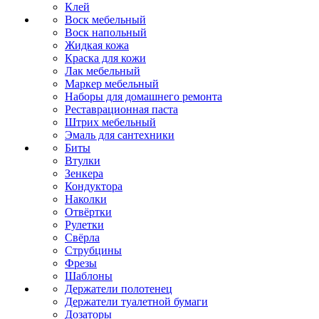
Клей
Воск мебельный
Воск напольный
Жидкая кожа
Краска для кожи
Лак мебельный
Маркер мебельный
Наборы для домашнего ремонта
Реставрационная паста
Штрих мебельный
Эмаль для сантехники
Биты
Втулки
Зенкера
Кондуктора
Наколки
Отвёртки
Рулетки
Свёрла
Струбцины
Фрезы
Шаблоны
Держатели полотенец
Держатели туалетной бумаги
Дозаторы