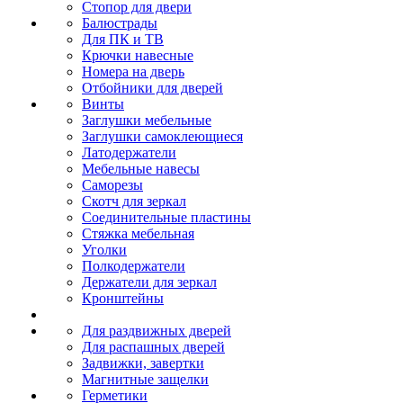
Стопор для двери
Балюстрады
Для ПК и ТВ
Крючки навесные
Номера на дверь
Отбойники для дверей
Винты
Заглушки мебельные
Заглушки самоклеющиеся
Латодержатели
Мебельные навесы
Саморезы
Скотч для зеркал
Соединительные пластины
Стяжка мебельная
Уголки
Полкодержатели
Держатели для зеркал
Кронштейны
Для раздвижных дверей
Для распашных дверей
Задвижки, завертки
Магнитные защелки
Герметики