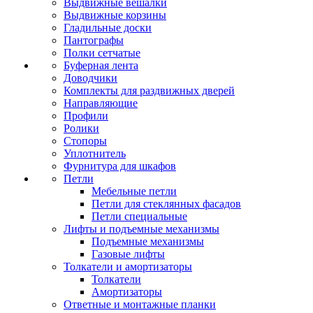
Выдвижные вешалки
Выдвижные корзины
Гладильные доски
Пантографы
Полки сетчатые
Буферная лента
Доводчики
Комплекты для раздвижных дверей
Направляющие
Профили
Ролики
Стопоры
Уплотнитель
Фурнитура для шкафов
Петли
Мебельные петли
Петли для стеклянных фасадов
Петли специальные
Лифты и подъемные механизмы
Подъемные механизмы
Газовые лифты
Толкатели и амортизаторы
Толкатели
Амортизаторы
Ответные и монтажные планки