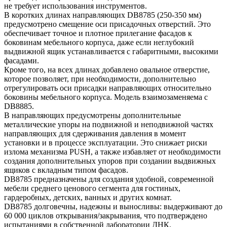
не требует использования инструментов.
В коротких длинах направляющих DB8785 (250-350 мм)
предусмотрено смещение оси присадочных отверстий. Это
обеспечивает точное и плотное прилегание фасадов к
боковинам мебельного корпуса, даже если неглубокий
выдвижной ящик устанавливается с габаритными, высокими
фасадами.
Кроме того, на всех длинах добавлено овальное отверстие,
которое позволяет, при необходимости, дополнительно
отрегулировать оси присадки направляющих относительно
боковины мебельного корпуса. Модель взаимозаменяема с
DB8885.
В направляющих предусмотрены дополнительные
металлические упоры на подвижной и неподвижной частях
направляющих для сдерживания давления в момент
установки и в процессе эксплуатации. Это снижает риски
излома механизма PUSH, а также избавляет от необходимости
создания дополнительных упоров при создании выдвижных
ящиков с вкладным типом фасадов.
DB8785 предназначены для создания удобной, современной
мебели среднего ценового сегмента для гостиных,
гардеробных, детских, ванных и других комнат.
DB8785 долговечны, надежны и выносливы: выдерживают до
60 000 циклов открывания/закрывания, что подтверждено
испытаниями в собственной лаборатории ДНК.