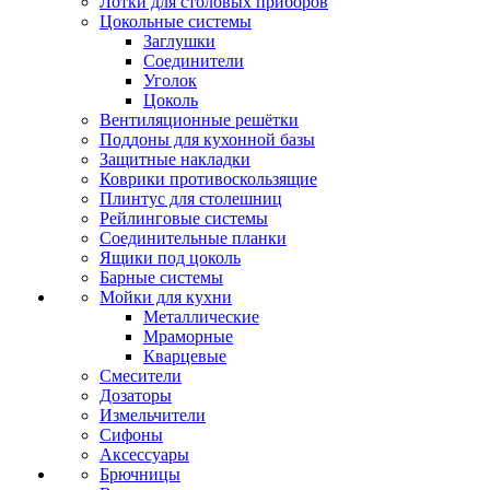
Лотки для столовых приборов
Цокольные системы
Заглушки
Соединители
Уголок
Цоколь
Вентиляционные решётки
Поддоны для кухонной базы
Защитные накладки
Коврики противоскользящие
Плинтус для столешниц
Рейлинговые системы
Соединительные планки
Ящики под цоколь
Барные системы
Мойки для кухни
Металлические
Мраморные
Кварцевые
Смесители
Дозаторы
Измельчители
Сифоны
Аксессуары
Брючницы