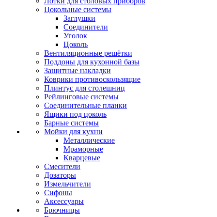
Лотки для столовых приборов
Цокольные системы
Заглушки
Соединители
Уголок
Цоколь
Вентиляционные решётки
Поддоны для кухонной базы
Защитные накладки
Коврики противоскользящие
Плинтус для столешниц
Рейлинговые системы
Соединительные планки
Ящики под цоколь
Барные системы
Мойки для кухни
Металлические
Мраморные
Кварцевые
Смесители
Дозаторы
Измельчители
Сифоны
Аксессуары
Брючницы