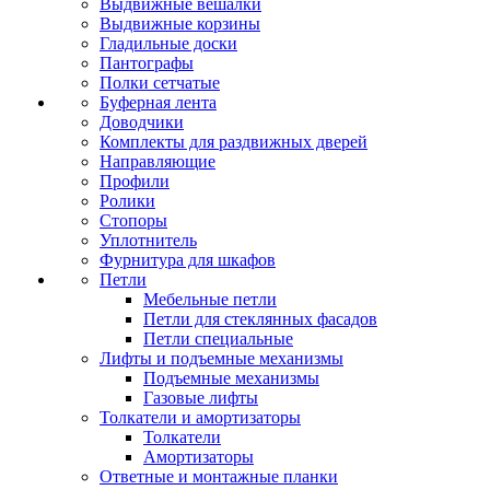
Выдвижные вешалки
Выдвижные корзины
Гладильные доски
Пантографы
Полки сетчатые
Буферная лента
Доводчики
Комплекты для раздвижных дверей
Направляющие
Профили
Ролики
Стопоры
Уплотнитель
Фурнитура для шкафов
Петли
Мебельные петли
Петли для стеклянных фасадов
Петли специальные
Лифты и подъемные механизмы
Подъемные механизмы
Газовые лифты
Толкатели и амортизаторы
Толкатели
Амортизаторы
Ответные и монтажные планки