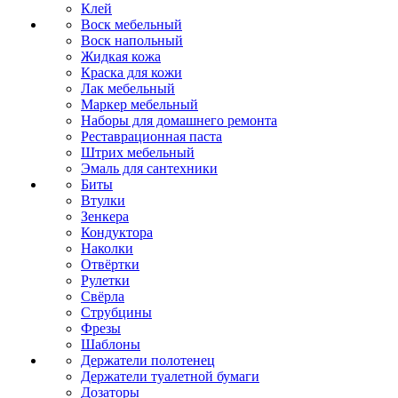
Клей
Воск мебельный
Воск напольный
Жидкая кожа
Краска для кожи
Лак мебельный
Маркер мебельный
Наборы для домашнего ремонта
Реставрационная паста
Штрих мебельный
Эмаль для сантехники
Биты
Втулки
Зенкера
Кондуктора
Наколки
Отвёртки
Рулетки
Свёрла
Струбцины
Фрезы
Шаблоны
Держатели полотенец
Держатели туалетной бумаги
Дозаторы