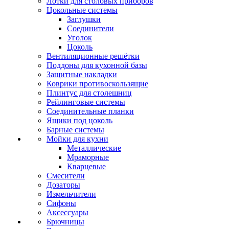
Лотки для столовых приборов
Цокольные системы
Заглушки
Соединители
Уголок
Цоколь
Вентиляционные решётки
Поддоны для кухонной базы
Защитные накладки
Коврики противоскользящие
Плинтус для столешниц
Рейлинговые системы
Соединительные планки
Ящики под цоколь
Барные системы
Мойки для кухни
Металлические
Мраморные
Кварцевые
Смесители
Дозаторы
Измельчители
Сифоны
Аксессуары
Брючницы