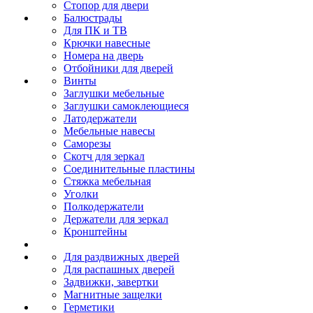
Стопор для двери
Балюстрады
Для ПК и ТВ
Крючки навесные
Номера на дверь
Отбойники для дверей
Винты
Заглушки мебельные
Заглушки самоклеющиеся
Латодержатели
Мебельные навесы
Саморезы
Скотч для зеркал
Соединительные пластины
Стяжка мебельная
Уголки
Полкодержатели
Держатели для зеркал
Кронштейны
Для раздвижных дверей
Для распашных дверей
Задвижки, завертки
Магнитные защелки
Герметики