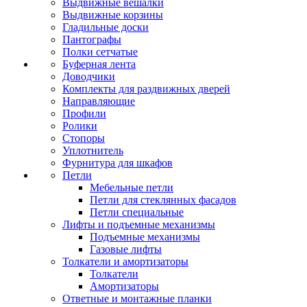
Выдвижные вешалки
Выдвижные корзины
Гладильные доски
Пантографы
Полки сетчатые
Буферная лента
Доводчики
Комплекты для раздвижных дверей
Направляющие
Профили
Ролики
Стопоры
Уплотнитель
Фурнитура для шкафов
Петли
Мебельные петли
Петли для стеклянных фасадов
Петли специальные
Лифты и подъемные механизмы
Подъемные механизмы
Газовые лифты
Толкатели и амортизаторы
Толкатели
Амортизаторы
Ответные и монтажные планки