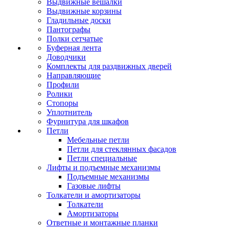
Выдвижные вешалки
Выдвижные корзины
Гладильные доски
Пантографы
Полки сетчатые
Буферная лента
Доводчики
Комплекты для раздвижных дверей
Направляющие
Профили
Ролики
Стопоры
Уплотнитель
Фурнитура для шкафов
Петли
Мебельные петли
Петли для стеклянных фасадов
Петли специальные
Лифты и подъемные механизмы
Подъемные механизмы
Газовые лифты
Толкатели и амортизаторы
Толкатели
Амортизаторы
Ответные и монтажные планки