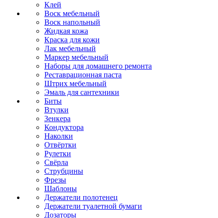
Клей
Воск мебельный
Воск напольный
Жидкая кожа
Краска для кожи
Лак мебельный
Маркер мебельный
Наборы для домашнего ремонта
Реставрационная паста
Штрих мебельный
Эмаль для сантехники
Биты
Втулки
Зенкера
Кондуктора
Наколки
Отвёртки
Рулетки
Свёрла
Струбцины
Фрезы
Шаблоны
Держатели полотенец
Держатели туалетной бумаги
Дозаторы