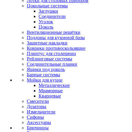
Лотки для столовых приборов
Цокольные системы
Заглушки
Соединители
Уголок
Цоколь
Вентиляционные решётки
Поддоны для кухонной базы
Защитные накладки
Коврики противоскользящие
Плинтус для столешниц
Рейлинговые системы
Соединительные планки
Ящики под цоколь
Барные системы
Мойки для кухни
Металлические
Мраморные
Кварцевые
Смесители
Дозаторы
Измельчители
Сифоны
Аксессуары
Брючницы