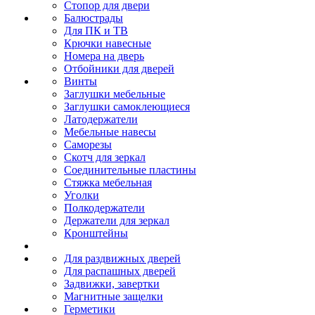
Стопор для двери
Балюстрады
Для ПК и ТВ
Крючки навесные
Номера на дверь
Отбойники для дверей
Винты
Заглушки мебельные
Заглушки самоклеющиеся
Латодержатели
Мебельные навесы
Саморезы
Скотч для зеркал
Соединительные пластины
Стяжка мебельная
Уголки
Полкодержатели
Держатели для зеркал
Кронштейны
Для раздвижных дверей
Для распашных дверей
Задвижки, завертки
Магнитные защелки
Герметики