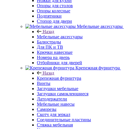
Ножки для кухни
Опоры для столов
Опоры колесные
Подпятники
Стопор для двери
Мебельные аксессуары
Назад
Мебельные аксессуары
Балюстрады
Для ПК и ТВ
Крючки навесные
Номера на дверь
Отбойники для дверей
Крепежная фурнитура
Назад
Крепежная фурнитура
Винты
Заглушки мебельные
Заглушки самоклеющиеся
Латодержатели
Мебельные навесы
Саморезы
Скотч для зеркал
Соединительные пластины
Стяжка мебельная