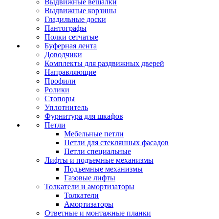
Выдвижные вешалки
Выдвижные корзины
Гладильные доски
Пантографы
Полки сетчатые
Буферная лента
Доводчики
Комплекты для раздвижных дверей
Направляющие
Профили
Ролики
Стопоры
Уплотнитель
Фурнитура для шкафов
Петли
Мебельные петли
Петли для стеклянных фасадов
Петли специальные
Лифты и подъемные механизмы
Подъемные механизмы
Газовые лифты
Толкатели и амортизаторы
Толкатели
Амортизаторы
Ответные и монтажные планки