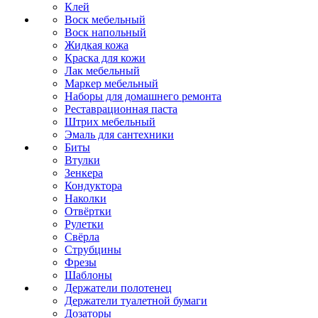
Клей
Воск мебельный
Воск напольный
Жидкая кожа
Краска для кожи
Лак мебельный
Маркер мебельный
Наборы для домашнего ремонта
Реставрационная паста
Штрих мебельный
Эмаль для сантехники
Биты
Втулки
Зенкера
Кондуктора
Наколки
Отвёртки
Рулетки
Свёрла
Струбцины
Фрезы
Шаблоны
Держатели полотенец
Держатели туалетной бумаги
Дозаторы