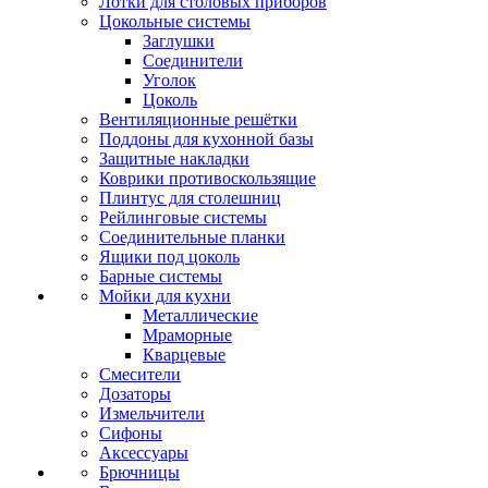
Лотки для столовых приборов
Цокольные системы
Заглушки
Соединители
Уголок
Цоколь
Вентиляционные решётки
Поддоны для кухонной базы
Защитные накладки
Коврики противоскользящие
Плинтус для столешниц
Рейлинговые системы
Соединительные планки
Ящики под цоколь
Барные системы
Мойки для кухни
Металлические
Мраморные
Кварцевые
Смесители
Дозаторы
Измельчители
Сифоны
Аксессуары
Брючницы