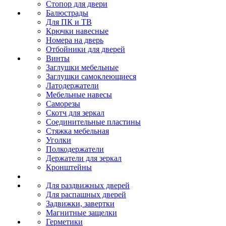
Стопор для двери
Балюстрады
Для ПК и ТВ
Крючки навесные
Номера на дверь
Отбойники для дверей
Винты
Заглушки мебельные
Заглушки самоклеющиеся
Латодержатели
Мебельные навесы
Саморезы
Скотч для зеркал
Соединительные пластины
Стяжка мебельная
Уголки
Полкодержатели
Держатели для зеркал
Кронштейны
Для раздвижных дверей
Для распашных дверей
Задвижки, завертки
Магнитные защелки
Герметики