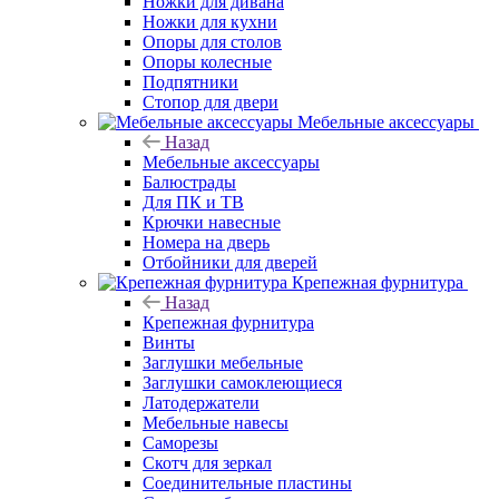
Ножки для дивана
Ножки для кухни
Опоры для столов
Опоры колесные
Подпятники
Стопор для двери
Мебельные аксессуары
Назад
Мебельные аксессуары
Балюстрады
Для ПК и ТВ
Крючки навесные
Номера на дверь
Отбойники для дверей
Крепежная фурнитура
Назад
Крепежная фурнитура
Винты
Заглушки мебельные
Заглушки самоклеющиеся
Латодержатели
Мебельные навесы
Саморезы
Скотч для зеркал
Соединительные пластины