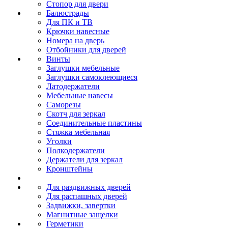
Стопор для двери
Балюстрады
Для ПК и ТВ
Крючки навесные
Номера на дверь
Отбойники для дверей
Винты
Заглушки мебельные
Заглушки самоклеющиеся
Латодержатели
Мебельные навесы
Саморезы
Скотч для зеркал
Соединительные пластины
Стяжка мебельная
Уголки
Полкодержатели
Держатели для зеркал
Кронштейны
Для раздвижных дверей
Для распашных дверей
Задвижки, завертки
Магнитные защелки
Герметики