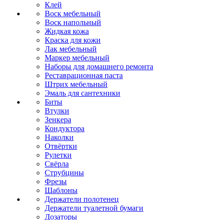
Клей
Воск мебельный
Воск напольный
Жидкая кожа
Краска для кожи
Лак мебельный
Маркер мебельный
Наборы для домашнего ремонта
Реставрационная паста
Штрих мебельный
Эмаль для сантехники
Биты
Втулки
Зенкера
Кондуктора
Наколки
Отвёртки
Рулетки
Свёрла
Струбцины
Фрезы
Шаблоны
Держатели полотенец
Держатели туалетной бумаги
Дозаторы