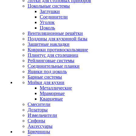
Лотки для столовых приборов
Цокольные системы
Заглушки
Соединители
Уголок
Цоколь
Вентиляционные решётки
Поддоны для кухонной базы
Защитные накладки
Коврики противоскользящие
Плинтус для столешниц
Рейлинговые системы
Соединительные планки
Ящики под цоколь
Барные системы
Мойки для кухни
Металлические
Мраморные
Кварцевые
Смесители
Дозаторы
Измельчители
Сифоны
Аксессуары
Брючницы