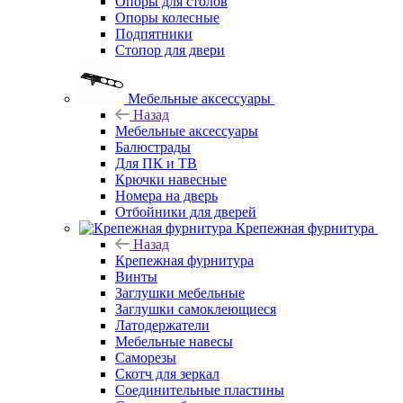
Опоры для столов
Опоры колесные
Подпятники
Стопор для двери
Мебельные аксессуары
Назад
Мебельные аксессуары
Балюстрады
Для ПК и ТВ
Крючки навесные
Номера на дверь
Отбойники для дверей
Крепежная фурнитура
Назад
Крепежная фурнитура
Винты
Заглушки мебельные
Заглушки самоклеющиеся
Латодержатели
Мебельные навесы
Саморезы
Скотч для зеркал
Соединительные пластины