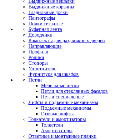
Выдвижные вешалки
Выдвижные корзины
Гладильные доски
Пантографы
Полки сетчатые
Буферная лента
Доводчики
Комплекты для раздвижных дверей
Направляющие
Профили
Ролики
Стопоры
Уплотнитель
Фурнитура для шкафов
Петли
Мебельные петли
Петли для стеклянных фасадов
Петли специальные
Лифты и подъемные механизмы
Подъемные механизмы
Газовые лифты
Толкатели и амортизаторы
Толкатели
Амортизаторы
Ответные и монтажные планки