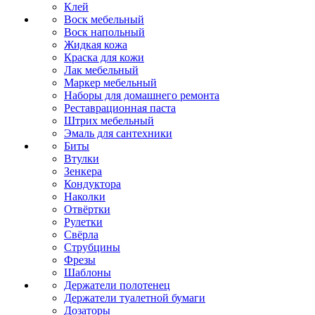
Клей
Воск мебельный
Воск напольный
Жидкая кожа
Краска для кожи
Лак мебельный
Маркер мебельный
Наборы для домашнего ремонта
Реставрационная паста
Штрих мебельный
Эмаль для сантехники
Биты
Втулки
Зенкера
Кондуктора
Наколки
Отвёртки
Рулетки
Свёрла
Струбцины
Фрезы
Шаблоны
Держатели полотенец
Держатели туалетной бумаги
Дозаторы