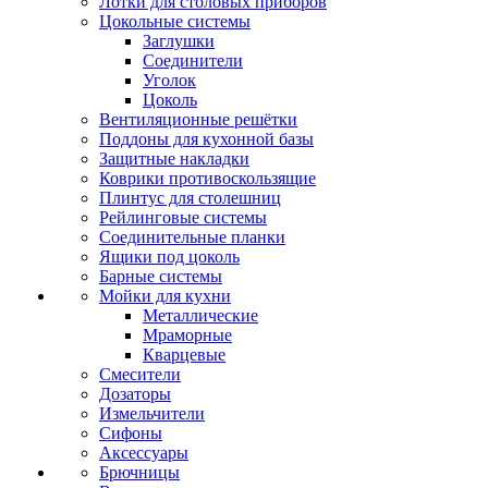
Лотки для столовых приборов
Цокольные системы
Заглушки
Соединители
Уголок
Цоколь
Вентиляционные решётки
Поддоны для кухонной базы
Защитные накладки
Коврики противоскользящие
Плинтус для столешниц
Рейлинговые системы
Соединительные планки
Ящики под цоколь
Барные системы
Мойки для кухни
Металлические
Мраморные
Кварцевые
Смесители
Дозаторы
Измельчители
Сифоны
Аксессуары
Брючницы