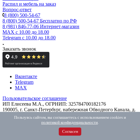
Распил и мебель на заказ
Вопрос-ответ
8 (800) 500-54-67
8 (800) 500-54-67
Бесплатно по РФ
8 (981) 846-77-06
Интернет-магазин
MAX
с 10.00 до 18.00
Telegram
с 10.00 до 18.00
Заказать звонок
Вконтакте
Telegram
MAX
Пользовательское соглашение
ИП Елисеева М.А., ОГРНИП: 325784700182176
190005, г. Санкт-Петербург, набережная Обводного Канала, д.
118А, лит. Ж, пом. 102
Пользуясь сайтом, вы соглашаетесь с использованием cookies и
2026 © Интернет-магазин ТДМ
политикой конфиденциальности
.
Согласен
Найти
Telegram