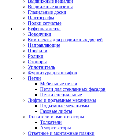
Выдвижные вешалки
Выдвижные корзины
Гладильные доски
Пантографы
Полки сетчатые
Буферная лента
Доводчики
Комплекты для раздвижных дверей
Направляющие
Профили
Ролики
Стопоры
Уплотнитель
Фурнитура для шкафов
Петли
Мебельные петли
Петли для стеклянных фасадов
Петли специальные
Лифты и подъемные механизмы
Подъемные механизмы
Газовые лифты
Толкатели и амортизаторы
Толкатели
Амортизаторы
Ответные и монтажные планки