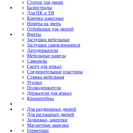
Стопор для двери
Балюстрады
Для ПК и ТВ
Крючки навесные
Номера на дверь
Отбойники для дверей
Винты
Заглушки мебельные
Заглушки самоклеющиеся
Латодержатели
Мебельные навесы
Саморезы
Скотч для зеркал
Соединительные пластины
Стяжка мебельная
Уголки
Полкодержатели
Держатели для зеркал
Кронштейны
Для раздвижных дверей
Для распашных дверей
Задвижки, завертки
Магнитные защелки
Герметики