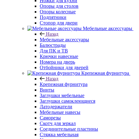
Ножки для кухни
Опоры для столов
Опоры колесные
Подпятники
Стопор для двери
Мебельные аксессуары
Назад
Мебельные аксессуары
Балюстрады
Для ПК и ТВ
Крючки навесные
Номера на дверь
Отбойники для дверей
Крепежная фурнитура
Назад
Крепежная фурнитура
Винты
Заглушки мебельные
Заглушки самоклеющиеся
Латодержатели
Мебельные навесы
Саморезы
Скотч для зеркал
Соединительные пластины
Стяжка мебельная