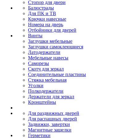
Стопор для двери
Балюстрады
Для ПК и ТВ
Крючки навесные
Номера на дверь
Отбойники для дверей
Винты
Заглушки мебельные
Заглушки самоклеющиеся
Латодержатели
Мебельные навесы
Саморезы
Скотч для зеркал
Соединительные пластины
Стяжка мебельная
Уголки
Полкодержатели
Держатели для зеркал
Кронштейны
Для раздвижных дверей
Для распашных дверей
Задвижки, завертки
Магнитные защелки
Герметики