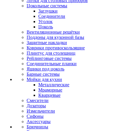
Лотки для столовых приборов
Цокольные системы
Заглушки
Соединители
Уголок
Цоколь
Вентиляционные решётки
Поддоны для кухонной базы
Защитные накладки
Коврики противоскользящие
Плинтус для столешниц
Рейлинговые системы
Соединительные планки
Ящики под цоколь
Барные системы
Мойки для кухни
Металлические
Мраморные
Кварцевые
Смесители
Дозаторы
Измельчители
Сифоны
Аксессуары
Брючницы