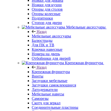
Ножки для дивана
Ножки для кухни
Опоры для столов
Опоры колесные
Подпятники
Стопор для двери
Мебельные аксессуары
Назад
Мебельные аксессуары
Балюстрады
Для ПК и ТВ
Крючки навесные
Номера на дверь
Отбойники для дверей
Крепежная фурнитура
Назад
Крепежная фурнитура
Винты
Заглушки мебельные
Заглушки самоклеющиеся
Латодержатели
Мебельные навесы
Саморезы
Скотч для зеркал
Соединительные пластины