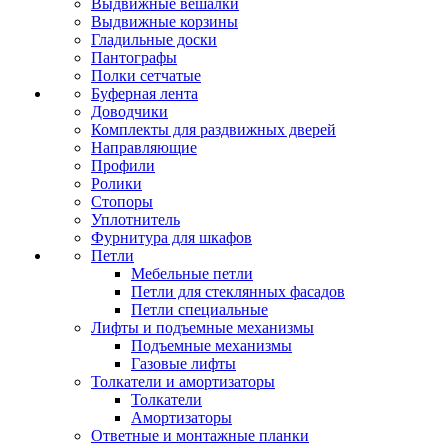
Выдвижные вешалки
Выдвижные корзины
Гладильные доски
Пантографы
Полки сетчатые
Буферная лента
Доводчики
Комплекты для раздвижных дверей
Направляющие
Профили
Ролики
Стопоры
Уплотнитель
Фурнитура для шкафов
Петли
Мебельные петли
Петли для стеклянных фасадов
Петли специальные
Лифты и подъемные механизмы
Подъемные механизмы
Газовые лифты
Толкатели и амортизаторы
Толкатели
Амортизаторы
Ответные и монтажные планки