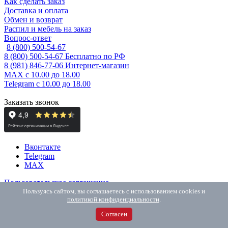
Как сделать заказ
Доставка и оплата
Обмен и возврат
Распил и мебель на заказ
Вопрос-ответ
8 (800) 500-54-67
8 (800) 500-54-67
Бесплатно по РФ
8 (981) 846-77-06
Интернет-магазин
MAX
с 10.00 до 18.00
Telegram
с 10.00 до 18.00
Заказать звонок
Вконтакте
Telegram
MAX
Пользовательское соглашение
ИП Елисеева М.А., ОГРНИП: 325784700182176
Пользуясь сайтом, вы соглашаетесь с использованием cookies и
политикой конфиденциальности
.
190005, г. Санкт-Петербург, набережная Обводного Канала, д.
118А, лит. Ж, пом. 102
Согласен
2026 © Интернет-магазин ТДМ