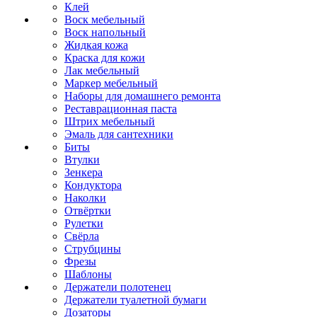
Клей
Воск мебельный
Воск напольный
Жидкая кожа
Краска для кожи
Лак мебельный
Маркер мебельный
Наборы для домашнего ремонта
Реставрационная паста
Штрих мебельный
Эмаль для сантехники
Биты
Втулки
Зенкера
Кондуктора
Наколки
Отвёртки
Рулетки
Свёрла
Струбцины
Фрезы
Шаблоны
Держатели полотенец
Держатели туалетной бумаги
Дозаторы