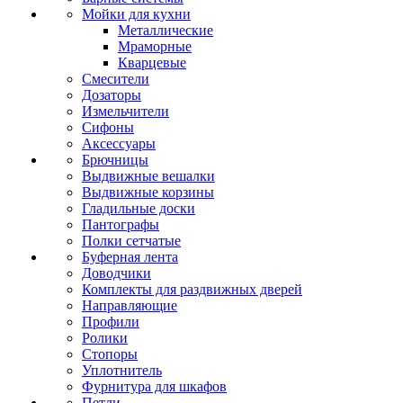
Мойки для кухни
Металлические
Мраморные
Кварцевые
Смесители
Дозаторы
Измельчители
Сифоны
Аксессуары
Брючницы
Выдвижные вешалки
Выдвижные корзины
Гладильные доски
Пантографы
Полки сетчатые
Буферная лента
Доводчики
Комплекты для раздвижных дверей
Направляющие
Профили
Ролики
Стопоры
Уплотнитель
Фурнитура для шкафов
Петли