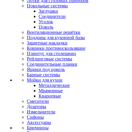
Лотки для столовых приборов
Цокольные системы
Заглушки
Соединители
Уголок
Цоколь
Вентиляционные решётки
Поддоны для кухонной базы
Защитные накладки
Коврики противоскользящие
Плинтус для столешниц
Рейлинговые системы
Соединительные планки
Ящики под цоколь
Барные системы
Мойки для кухни
Металлические
Мраморные
Кварцевые
Смесители
Дозаторы
Измельчители
Сифоны
Аксессуары
Брючницы