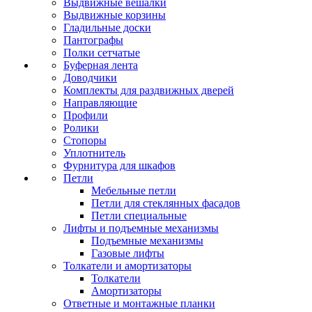
Выдвижные вешалки
Выдвижные корзины
Гладильные доски
Пантографы
Полки сетчатые
Буферная лента
Доводчики
Комплекты для раздвижных дверей
Направляющие
Профили
Ролики
Стопоры
Уплотнитель
Фурнитура для шкафов
Петли
Мебельные петли
Петли для стеклянных фасадов
Петли специальные
Лифты и подъемные механизмы
Подъемные механизмы
Газовые лифты
Толкатели и амортизаторы
Толкатели
Амортизаторы
Ответные и монтажные планки