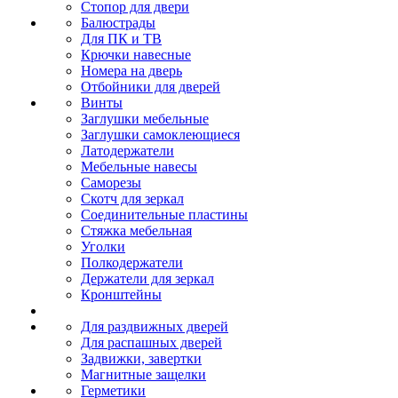
Стопор для двери
Балюстрады
Для ПК и ТВ
Крючки навесные
Номера на дверь
Отбойники для дверей
Винты
Заглушки мебельные
Заглушки самоклеющиеся
Латодержатели
Мебельные навесы
Саморезы
Скотч для зеркал
Соединительные пластины
Стяжка мебельная
Уголки
Полкодержатели
Держатели для зеркал
Кронштейны
Для раздвижных дверей
Для распашных дверей
Задвижки, завертки
Магнитные защелки
Герметики