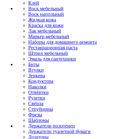
Клей
Воск мебельный
Воск напольный
Жидкая кожа
Краска для кожи
Лак мебельный
Маркер мебельный
Наборы для домашнего ремонта
Реставрационная паста
Штрих мебельный
Эмаль для сантехники
Биты
Втулки
Зенкера
Кондуктора
Наколки
Отвёртки
Рулетки
Свёрла
Струбцины
Фрезы
Шаблоны
Держатели полотенец
Держатели туалетной бумаги
Дозаторы