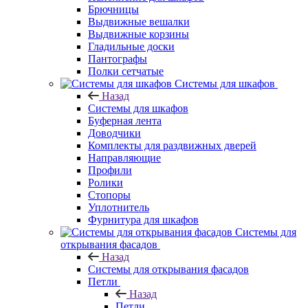
Брючницы
Выдвижные вешалки
Выдвижные корзины
Гладильные доски
Пантографы
Полки сетчатые
Системы для шкафов
Назад
Системы для шкафов
Буферная лента
Доводчики
Комплекты для раздвижных дверей
Направляющие
Профили
Ролики
Стопоры
Уплотнитель
Фурнитура для шкафов
Системы для
открывания фасадов
Назад
Системы для открывания фасадов
Петли
Назад
Петли