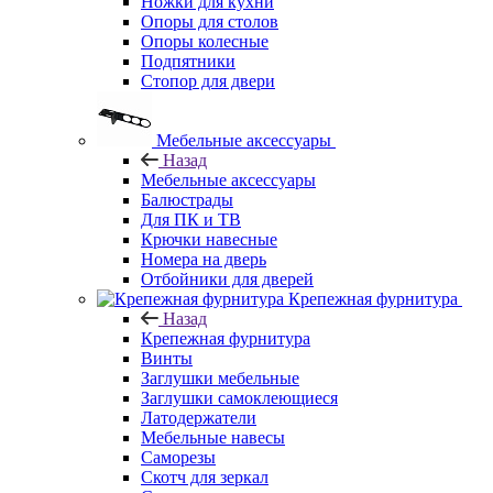
Ножки для кухни
Опоры для столов
Опоры колесные
Подпятники
Стопор для двери
Мебельные аксессуары
Назад
Мебельные аксессуары
Балюстрады
Для ПК и ТВ
Крючки навесные
Номера на дверь
Отбойники для дверей
Крепежная фурнитура
Назад
Крепежная фурнитура
Винты
Заглушки мебельные
Заглушки самоклеющиеся
Латодержатели
Мебельные навесы
Саморезы
Скотч для зеркал