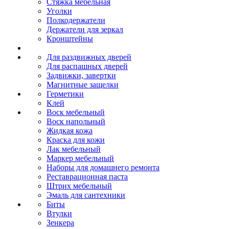
Стяжка мебельная
Уголки
Полкодержатели
Держатели для зеркал
Кронштейны
Для раздвижных дверей
Для распашных дверей
Задвижки, завертки
Магнитные защелки
Герметики
Клей
Воск мебельный
Воск напольный
Жидкая кожа
Краска для кожи
Лак мебельный
Маркер мебельный
Наборы для домашнего ремонта
Реставрационная паста
Штрих мебельный
Эмаль для сантехники
Биты
Втулки
Зенкера