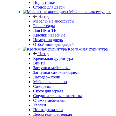
Подпятники
Стопор для двери
Мебельные аксессуары
Назад
Мебельные аксессуары
Балюстрады
Для ПК и ТВ
Крючки навесные
Номера на дверь
Отбойники для дверей
Крепежная фурнитура
Назад
Крепежная фурнитура
Винты
Заглушки мебельные
Заглушки самоклеющиеся
Латодержатели
Мебельные навесы
Саморезы
Скотч для зеркал
Соединительные пластины
Стяжка мебельная
Уголки
Полкодержатели
Держатели для зеркал