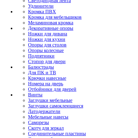
Светодиодная лента
Удлинители
Кромка ПВХ
Кромка для мебельщиков
Меламиновая кромка
Декоративные опоры
Ножки для дивана
Ножки для кухни
Опоры для столов
Опоры колесные
Подпятники
Стопор для двери
Балюстрады
Для ПК и ТВ
Крючки навесные
Номера на дверь
Отбойники для дверей
Винты
Заглушки мебельные
Заглушки самоклеющиеся
Латодержатели
Мебельные навесы
Саморезы
Скотч для зеркал
Соединительные пластины