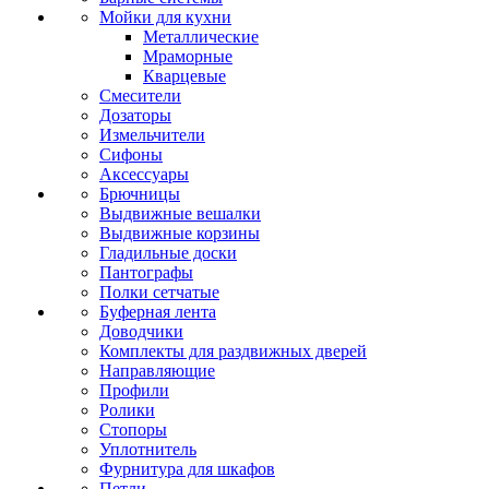
Мойки для кухни
Металлические
Мраморные
Кварцевые
Смесители
Дозаторы
Измельчители
Сифоны
Аксессуары
Брючницы
Выдвижные вешалки
Выдвижные корзины
Гладильные доски
Пантографы
Полки сетчатые
Буферная лента
Доводчики
Комплекты для раздвижных дверей
Направляющие
Профили
Ролики
Стопоры
Уплотнитель
Фурнитура для шкафов
Петли