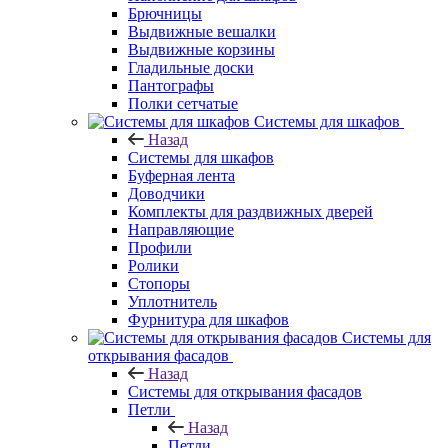
Брючницы
Выдвижные вешалки
Выдвижные корзины
Гладильные доски
Пантографы
Полки сетчатые
Системы для шкафов
Назад
Системы для шкафов
Буферная лента
Доводчики
Комплекты для раздвижных дверей
Направляющие
Профили
Ролики
Стопоры
Уплотнитель
Фурнитура для шкафов
Системы для
открывания фасадов
Назад
Системы для открывания фасадов
Петли
Назад
Петли