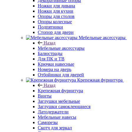
Декоративные опоры
Ножки для дивана
Ножки для кухни
Опоры для столов
Опоры колесные
Подпятники
Стопор для двери
Мебельные аксессуары
Назад
Мебельные аксессуары
Балюстрады
Для ПК и ТВ
Крючки навесные
Номера на дверь
Отбойники для дверей
Крепежная фурнитура
Назад
Крепежная фурнитура
Винты
Заглушки мебельные
Заглушки самоклеющиеся
Латодержатели
Мебельные навесы
Саморезы
Скотч для зеркал