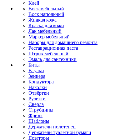
Клей
Воск мебельный
Воск напольный
Жидкая кожа
Краска для кожи
Лак мебельный
Маркер мебельный
Наборы для домашнего ремонта
Реставрационная паста
Штрих мебельный
Эмаль для сантехники
Биты
Втулки
Зенкера
Кондуктора
Наколки
Отвёртки
Рулетки
Свёрла
Струбцины
Фрезы
Шаблоны
Держатели полотенец
Держатели туалетной бумаги
Дозаторы