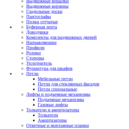
Выдвижные вешалки
Выдвижные корзины
Гладильные доски
Пантографы
Полки сетчатые
Буферная лента
Доводчики
Комплекты для раздвижных дверей
Направляющие
Профили
Ролики
Стопоры
Уплотнитель
Фурнитура для шкафов
Петли
Мебельные петли
Петли для стеклянных фасадов
Петли специальные
Лифты и подъемные механизмы
Подъемные механизмы
Газовые лифты
Толкатели и амортизаторы
Толкатели
Амортизаторы
Ответные и монтажные планки