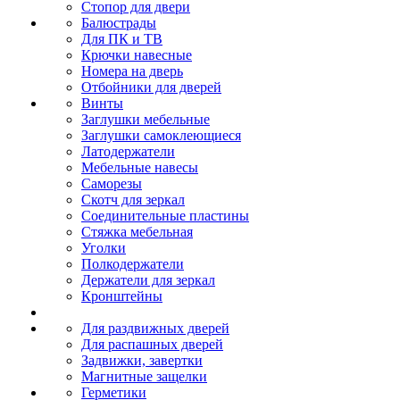
Стопор для двери
Балюстрады
Для ПК и ТВ
Крючки навесные
Номера на дверь
Отбойники для дверей
Винты
Заглушки мебельные
Заглушки самоклеющиеся
Латодержатели
Мебельные навесы
Саморезы
Скотч для зеркал
Соединительные пластины
Стяжка мебельная
Уголки
Полкодержатели
Держатели для зеркал
Кронштейны
Для раздвижных дверей
Для распашных дверей
Задвижки, завертки
Магнитные защелки
Герметики