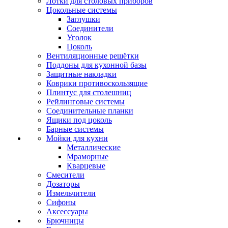
Лотки для столовых приборов
Цокольные системы
Заглушки
Соединители
Уголок
Цоколь
Вентиляционные решётки
Поддоны для кухонной базы
Защитные накладки
Коврики противоскользящие
Плинтус для столешниц
Рейлинговые системы
Соединительные планки
Ящики под цоколь
Барные системы
Мойки для кухни
Металлические
Мраморные
Кварцевые
Смесители
Дозаторы
Измельчители
Сифоны
Аксессуары
Брючницы