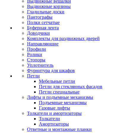
Выдвижные вешалки
Выдвижные корзины
Гладильные доски
Пантографы
Полки сетчатые
Буферная лента
Доводчики
Комплекты для раздвижных дверей
Направляющие
Профили
Ролики
Стопоры
Уплотнитель
Фурнитура для шкафов
Петли
Мебельные петли
Петли для стеклянных фасадов
Петли специальные
Лифты и подъемные механизмы
Подъемные механизмы
Газовые лифты
Толкатели и амортизаторы
Толкатели
Амортизаторы
Ответные и монтажные планки