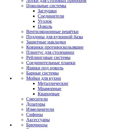
Лотки для столовых приборов
Цокольные системы
Заглушки
Соединители
Уголок
Цоколь
Вентиляционные решётки
Поддоны для кухонной базы
Защитные накладки
Коврики противоскользящие
Плинтус для столешниц
Рейлинговые системы
Соединительные планки
Ящики под цоколь
Барные системы
Мойки для кухни
Металлические
Мраморные
Кварцевые
Смесители
Дозаторы
Измельчители
Сифоны
Аксессуары
Брючницы