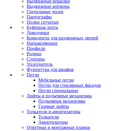
Выдвижные вешалки
Выдвижные корзины
Гладильные доски
Пантографы
Полки сетчатые
Буферная лента
Доводчики
Комплекты для раздвижных дверей
Направляющие
Профили
Ролики
Стопоры
Уплотнитель
Фурнитура для шкафов
Петли
Мебельные петли
Петли для стеклянных фасадов
Петли специальные
Лифты и подъемные механизмы
Подъемные механизмы
Газовые лифты
Толкатели и амортизаторы
Толкатели
Амортизаторы
Ответные и монтажные планки