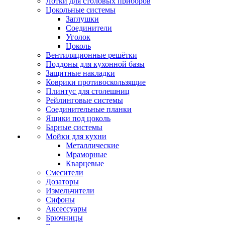
Лотки для столовых приборов
Цокольные системы
Заглушки
Соединители
Уголок
Цоколь
Вентиляционные решётки
Поддоны для кухонной базы
Защитные накладки
Коврики противоскользящие
Плинтус для столешниц
Рейлинговые системы
Соединительные планки
Ящики под цоколь
Барные системы
Мойки для кухни
Металлические
Мраморные
Кварцевые
Смесители
Дозаторы
Измельчители
Сифоны
Аксессуары
Брючницы