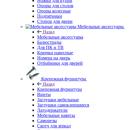
Ножки для кухни
Опоры для столов
Опоры колесные
Подпятники
Стопор для двери
Мебельные аксессуары
Назад
Мебельные аксессуары
Балюстрады
Для ПК и ТВ
Крючки навесные
Номера на дверь
Отбойники для дверей
Крепежная фурнитура
Назад
Крепежная фурнитура
Винты
Заглушки мебельные
Заглушки самоклеющиеся
Латодержатели
Мебельные навесы
Саморезы
Скотч для зеркал