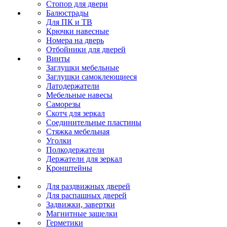
Стопор для двери
Балюстрады
Для ПК и ТВ
Крючки навесные
Номера на дверь
Отбойники для дверей
Винты
Заглушки мебельные
Заглушки самоклеющиеся
Латодержатели
Мебельные навесы
Саморезы
Скотч для зеркал
Соединительные пластины
Стяжка мебельная
Уголки
Полкодержатели
Держатели для зеркал
Кронштейны
Для раздвижных дверей
Для распашных дверей
Задвижки, завертки
Магнитные защелки
Герметики