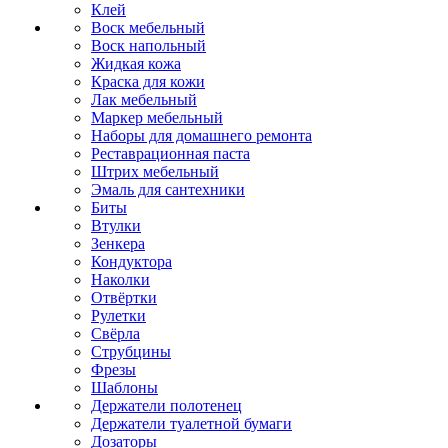
Клей
Воск мебельный
Воск напольный
Жидкая кожа
Краска для кожи
Лак мебельный
Маркер мебельный
Наборы для домашнего ремонта
Реставрационная паста
Штрих мебельный
Эмаль для сантехники
Биты
Втулки
Зенкера
Кондуктора
Наколки
Отвёртки
Рулетки
Свёрла
Струбцины
Фрезы
Шаблоны
Держатели полотенец
Держатели туалетной бумаги
Дозаторы