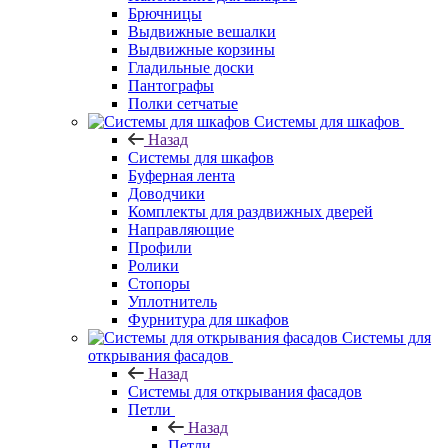
Брючницы
Выдвижные вешалки
Выдвижные корзины
Гладильные доски
Пантографы
Полки сетчатые
Системы для шкафов
Назад
Системы для шкафов
Буферная лента
Доводчики
Комплекты для раздвижных дверей
Направляющие
Профили
Ролики
Стопоры
Уплотнитель
Фурнитура для шкафов
Системы для
открывания фасадов
Назад
Системы для открывания фасадов
Петли
Назад
Петли