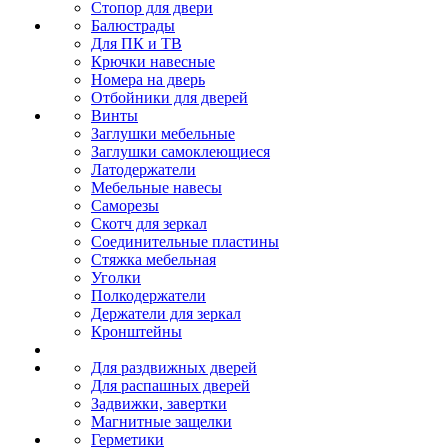
Стопор для двери
Балюстрады
Для ПК и ТВ
Крючки навесные
Номера на дверь
Отбойники для дверей
Винты
Заглушки мебельные
Заглушки самоклеющиеся
Латодержатели
Мебельные навесы
Саморезы
Скотч для зеркал
Соединительные пластины
Стяжка мебельная
Уголки
Полкодержатели
Держатели для зеркал
Кронштейны
Для раздвижных дверей
Для распашных дверей
Задвижки, завертки
Магнитные защелки
Герметики