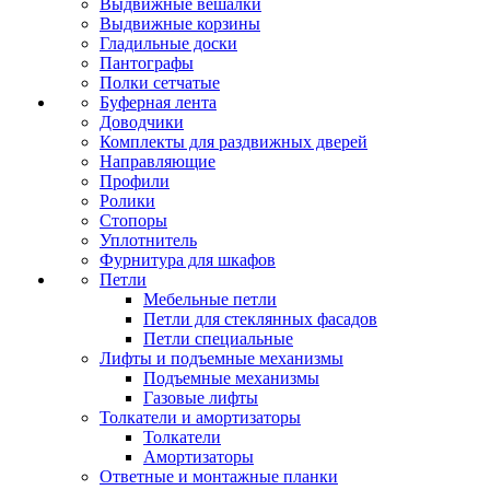
Выдвижные вешалки
Выдвижные корзины
Гладильные доски
Пантографы
Полки сетчатые
Буферная лента
Доводчики
Комплекты для раздвижных дверей
Направляющие
Профили
Ролики
Стопоры
Уплотнитель
Фурнитура для шкафов
Петли
Мебельные петли
Петли для стеклянных фасадов
Петли специальные
Лифты и подъемные механизмы
Подъемные механизмы
Газовые лифты
Толкатели и амортизаторы
Толкатели
Амортизаторы
Ответные и монтажные планки