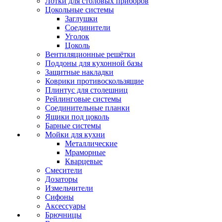
Лотки для столовых приборов
Цокольные системы
Заглушки
Соединители
Уголок
Цоколь
Вентиляционные решётки
Поддоны для кухонной базы
Защитные накладки
Коврики противоскользящие
Плинтус для столешниц
Рейлинговые системы
Соединительные планки
Ящики под цоколь
Барные системы
Мойки для кухни
Металлические
Мраморные
Кварцевые
Смесители
Дозаторы
Измельчители
Сифоны
Аксессуары
Брючницы