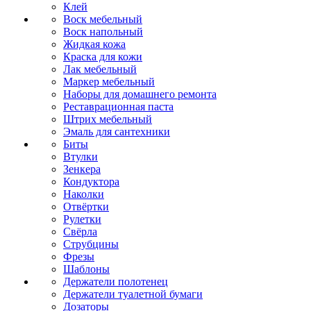
Клей
Воск мебельный
Воск напольный
Жидкая кожа
Краска для кожи
Лак мебельный
Маркер мебельный
Наборы для домашнего ремонта
Реставрационная паста
Штрих мебельный
Эмаль для сантехники
Биты
Втулки
Зенкера
Кондуктора
Наколки
Отвёртки
Рулетки
Свёрла
Струбцины
Фрезы
Шаблоны
Держатели полотенец
Держатели туалетной бумаги
Дозаторы