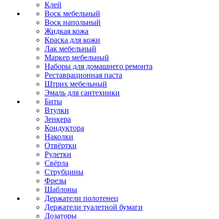
Клей
Воск мебельный
Воск напольный
Жидкая кожа
Краска для кожи
Лак мебельный
Маркер мебельный
Наборы для домашнего ремонта
Реставрационная паста
Штрих мебельный
Эмаль для сантехники
Биты
Втулки
Зенкера
Кондуктора
Наколки
Отвёртки
Рулетки
Свёрла
Струбцины
Фрезы
Шаблоны
Держатели полотенец
Держатели туалетной бумаги
Дозаторы