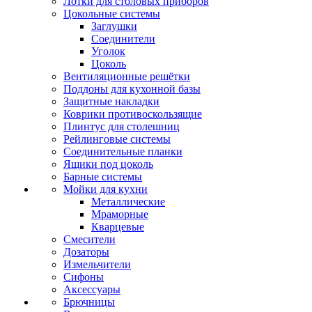
Лотки для столовых приборов
Цокольные системы
Заглушки
Соединители
Уголок
Цоколь
Вентиляционные решётки
Поддоны для кухонной базы
Защитные накладки
Коврики противоскользящие
Плинтус для столешниц
Рейлинговые системы
Соединительные планки
Ящики под цоколь
Барные системы
Мойки для кухни
Металлические
Мраморные
Кварцевые
Смесители
Дозаторы
Измельчители
Сифоны
Аксессуары
Брючницы