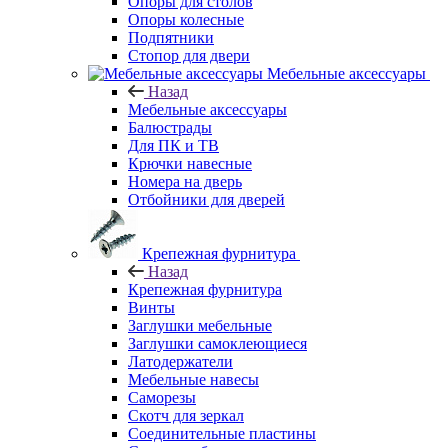
Опоры для столов
Опоры колесные
Подпятники
Стопор для двери
Мебельные аксессуары
Назад
Мебельные аксессуары
Балюстрады
Для ПК и ТВ
Крючки навесные
Номера на дверь
Отбойники для дверей
Крепежная фурнитура
Назад
Крепежная фурнитура
Винты
Заглушки мебельные
Заглушки самоклеющиеся
Латодержатели
Мебельные навесы
Саморезы
Скотч для зеркал
Соединительные пластины