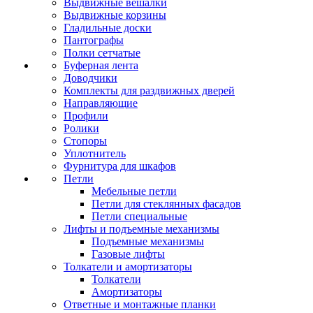
Выдвижные вешалки
Выдвижные корзины
Гладильные доски
Пантографы
Полки сетчатые
Буферная лента
Доводчики
Комплекты для раздвижных дверей
Направляющие
Профили
Ролики
Стопоры
Уплотнитель
Фурнитура для шкафов
Петли
Мебельные петли
Петли для стеклянных фасадов
Петли специальные
Лифты и подъемные механизмы
Подъемные механизмы
Газовые лифты
Толкатели и амортизаторы
Толкатели
Амортизаторы
Ответные и монтажные планки