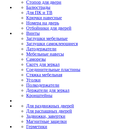
Стопор для двери
Балюстрады
Для ПК и ТВ
Крючки навесные
Номера на дверь
Отбойники для дверей
Винты
Заглушки мебельные
Заглушки самоклеющиеся
Латодержатели
Мебельные навесы
Саморезы
Скотч для зеркал
Соединительные пластины
Стяжка мебельная
Уголки
Полкодержатели
Держатели для зеркал
Кронштейны
Для раздвижных дверей
Для распашных дверей
Задвижки, завертки
Магнитные защелки
Герметики