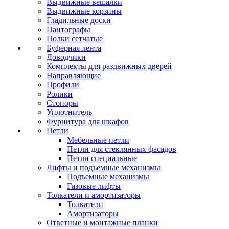
Выдвижные вешалки
Выдвижные корзины
Гладильные доски
Пантографы
Полки сетчатые
Буферная лента
Доводчики
Комплекты для раздвижных дверей
Направляющие
Профили
Ролики
Стопоры
Уплотнитель
Фурнитура для шкафов
Петли
Мебельные петли
Петли для стеклянных фасадов
Петли специальные
Лифты и подъемные механизмы
Подъемные механизмы
Газовые лифты
Толкатели и амортизаторы
Толкатели
Амортизаторы
Ответные и монтажные планки