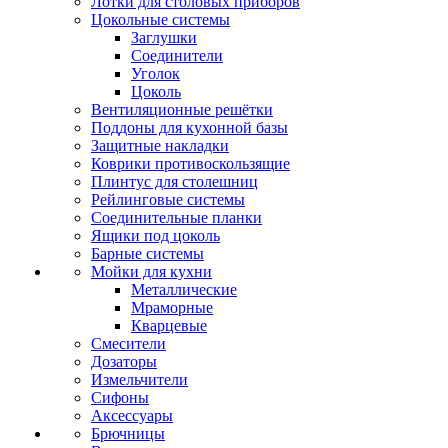
Лотки для столовых приборов
Цокольные системы
Заглушки
Соединители
Уголок
Цоколь
Вентиляционные решётки
Поддоны для кухонной базы
Защитные накладки
Коврики противоскользящие
Плинтус для столешниц
Рейлинговые системы
Соединительные планки
Ящики под цоколь
Барные системы
Мойки для кухни
Металлические
Мраморные
Кварцевые
Смесители
Дозаторы
Измельчители
Сифоны
Аксессуары
Брючницы