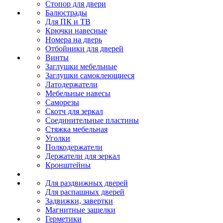
Стопор для двери
Балюстрады
Для ПК и ТВ
Крючки навесные
Номера на дверь
Отбойники для дверей
Винты
Заглушки мебельные
Заглушки самоклеющиеся
Латодержатели
Мебельные навесы
Саморезы
Скотч для зеркал
Соединительные пластины
Стяжка мебельная
Уголки
Полкодержатели
Держатели для зеркал
Кронштейны
Для раздвижных дверей
Для распашных дверей
Задвижки, завертки
Магнитные защелки
Герметики