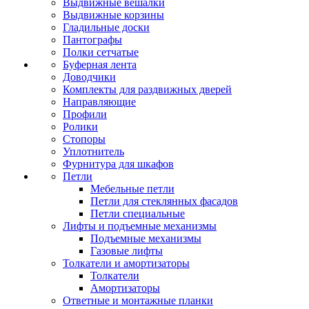
Выдвижные вешалки
Выдвижные корзины
Гладильные доски
Пантографы
Полки сетчатые
Буферная лента
Доводчики
Комплекты для раздвижных дверей
Направляющие
Профили
Ролики
Стопоры
Уплотнитель
Фурнитура для шкафов
Петли
Мебельные петли
Петли для стеклянных фасадов
Петли специальные
Лифты и подъемные механизмы
Подъемные механизмы
Газовые лифты
Толкатели и амортизаторы
Толкатели
Амортизаторы
Ответные и монтажные планки