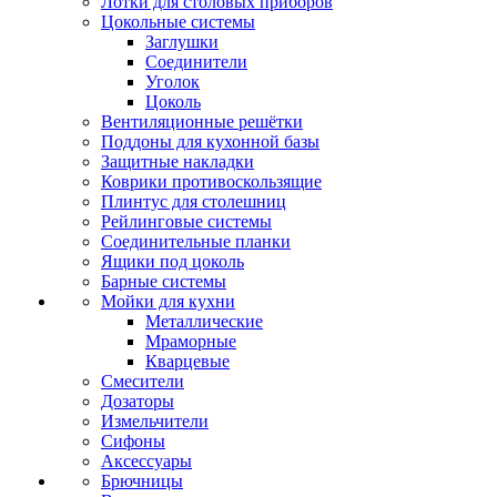
Лотки для столовых приборов
Цокольные системы
Заглушки
Соединители
Уголок
Цоколь
Вентиляционные решётки
Поддоны для кухонной базы
Защитные накладки
Коврики противоскользящие
Плинтус для столешниц
Рейлинговые системы
Соединительные планки
Ящики под цоколь
Барные системы
Мойки для кухни
Металлические
Мраморные
Кварцевые
Смесители
Дозаторы
Измельчители
Сифоны
Аксессуары
Брючницы