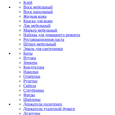
Клей
Воск мебельный
Воск напольный
Жидкая кожа
Краска для кожи
Лак мебельный
Маркер мебельный
Наборы для домашнего ремонта
Реставрационная паста
Штрих мебельный
Эмаль для сантехники
Биты
Втулки
Зенкера
Кондуктора
Наколки
Отвёртки
Рулетки
Свёрла
Струбцины
Фрезы
Шаблоны
Держатели полотенец
Держатели туалетной бумаги
Дозаторы