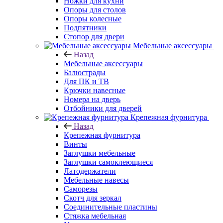
Ножки для кухни
Опоры для столов
Опоры колесные
Подпятники
Стопор для двери
Мебельные аксессуары
Назад
Мебельные аксессуары
Балюстрады
Для ПК и ТВ
Крючки навесные
Номера на дверь
Отбойники для дверей
Крепежная фурнитура
Назад
Крепежная фурнитура
Винты
Заглушки мебельные
Заглушки самоклеющиеся
Латодержатели
Мебельные навесы
Саморезы
Скотч для зеркал
Соединительные пластины
Стяжка мебельная